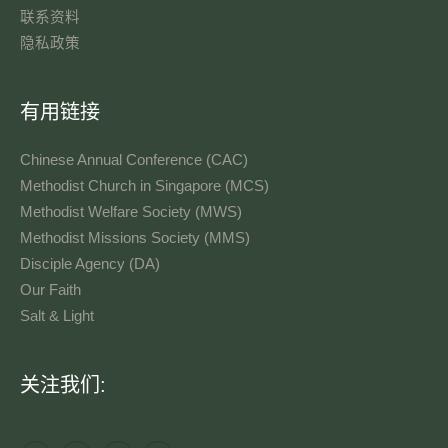
联系资料​
隐私政策
有用链接
Chinese Annual Conference (CAC)
Methodist Church in Singapore (MCS)
Methodist Welfare Society (MWS)
Methodist Missions Society (MMS)
Disciple Agency (DA)
Our Faith
Salt & Light
语
关注我们:
言