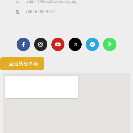
admin@foochowmc.org.sg
(65) 6293 8757
F
I
Y
T
a
n
o
e
c
s
u
l
e
t
t
e
b
a
u
g
呈递祷告事项
o
g
b
r
o
r
e
a
k
a
m
-
m
f