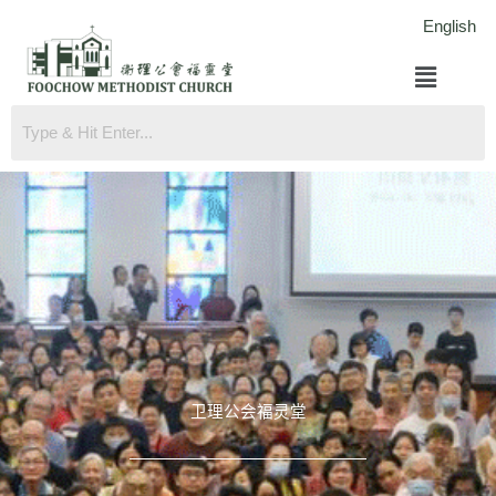
跳
English
至
菜
内
单
容
卫理公会福灵堂​