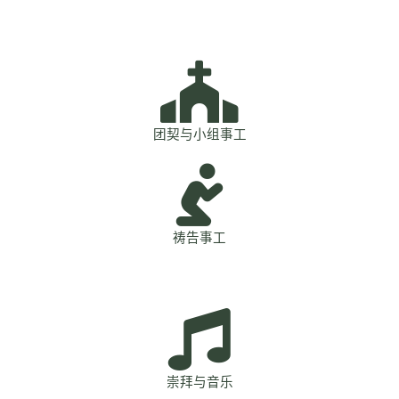
团契与小组事工
祷告事工
崇拜与音乐