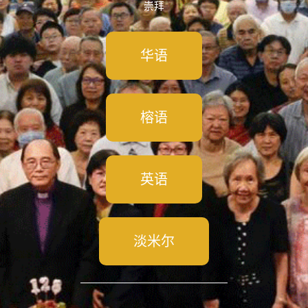
崇拜
华语
榕语
英语
淡米尔