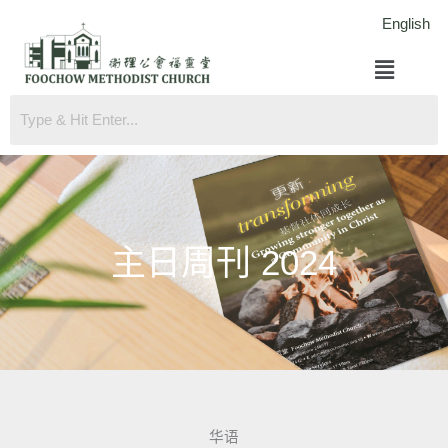
跳
English
至
菜
内
单
容
主日周刊​ 2024
华语