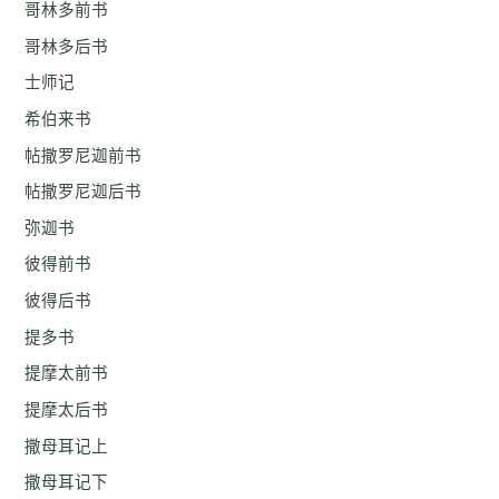
哥林多前书
哥林多后书
士师记
希伯来书
帖撒罗尼迦前书
帖撒罗尼迦后书
弥迦书
彼得前书
彼得后书
提多书
提摩太前书
提摩太后书
撒母耳记上
撒母耳记下