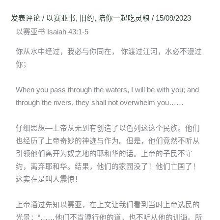
发表评论
/
以赛亚书
,
旧约
,
陪你一起吃灵粮
/
15/09/2023
以赛亚书 Isaiah 43:1-5
你从水中经过，我必与你同在， 你渡过江河，水必不漫过
你；
When you pass through the waters, I will be with you; and
through the rivers, they shall not overwhelm you……
仔细思想—上帝从无到有创造了以色列这这个民族。他们
也经历了上帝奇妙的神迹与作为。但是，他们竟然不听从
引领他们离开为奴之地的耶和华的话。上帝的子民不守
约，离弃耶和华。结果，他们的家园没了！他们亡国了！
这实在是叫人震惊！
上帝通过先知以赛亚，在上文让我们看到当时上帝选民的
光景：“……他们不肯遵行他的道，也不听从他的训诲。所