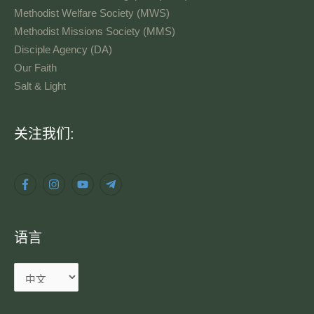
Methodist Welfare Society (MWS)
Methodist Missions Society (MMS)
Disciple Agency (DA)
Our Faith
Salt & Light
语
关注我们:
言
语言