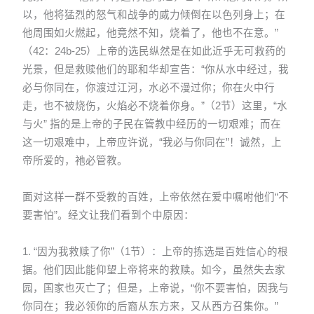
以，他将猛烈的怒气和战争的威力倾倒在以色列身上；在
他周围如火燃起，他竟然不知，烧着了，他也不在意。”
（42：24b-25）上帝的选民纵然是在如此近乎无可救药的
光景，但是救赎他们的耶和华却宣告：“你从水中经过，我
必与你同在，你渡过江河，水必不漫过你；你在火中行
走，也不被烧伤，火焰必不烧着你身。”（2节）这里，“水
与火” 指的是上帝的子民在管教中经历的一切艰难；而在
这一切艰难中，上帝应许说，“我必与你同在”！诚然，上
帝所爱的，祂必管教。
面对这样一群不受教的百姓，上帝依然在爱中嘱咐他们“不
要害怕”。经文让我们看到个中原因：
1. “因为我救赎了你”（1节）：上帝的拣选是百姓信心的根
据。他们因此能仰望上帝将来的救赎。如今，虽然失去家
园，国家也灭亡了；但是，上帝说，“你不要害怕，因我与
你同在；我必领你的后裔从东方来，又从西方召集你。”