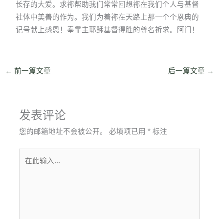
长存的大爱。求祢帮助我们常常回想祢在我们个人与基督
社体中美善的作为。我们为着祢在天路上那一个个恩典的
记号献上感恩！奉靠主耶稣基督得胜的尊名祈求。阿门！
←
前一篇文章
后一篇文章
→
发表评论
您的邮箱地址不会被公开。
必填项已用
*
标注
在
此
输
入...