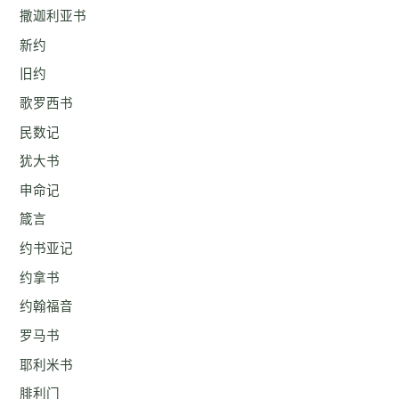
撒迦利亚书
新约
旧约
歌罗西书
民数记
犹大书
申命记
箴言
约书亚记
约拿书
约翰福音
罗马书
耶利米书
腓利门