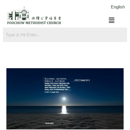
跳
English
至
菜
内
单
容