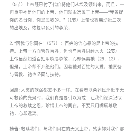
（5节）上帝既已付了代价将他们从埃及领出来，而且，一
再重申祂是他们的上帝，他们就永远属于上帝——“我曾提
你的名召你，你是属我的。”（1节）上帝也将启动第二次
的出埃及，恢复以色列的尊荣；
2. “因我与你同在”（5节）：百姓的信心靠的是上帝的扶
持。上帝一方面管教百姓，但也与百姓同经水火（2节）。
上帝虽然知道百姓用嘴唇尊敬，心却远离祂（29：13），
但是，上帝却不弃绝他们。因着祂对百姓的大爱，祂责备
与管教、祂也坚固与扶持。
回应: 人类的软弱都差不多一样。在看着以色列民那近乎无
可救药的光景时，我们真是要引以为戒：让我们深深记取
上帝的救赎之恩，珍惜上帝的同在。不要只用嘴唇尊敬
祂，心却远离。
祷告: 救赎我们，与我们同在的天父上帝，感谢祢对我们那