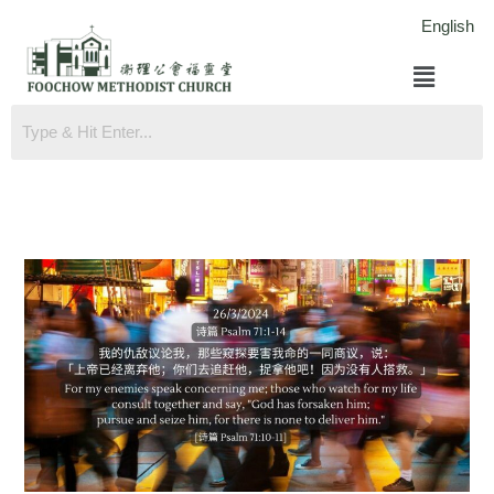
跳
English
至
菜
内
单
容