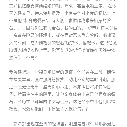
美好记忆能支撑他继续仰赖、呼求，甚至歌颂上帝。 在今
天的经文里，诗人特别提及一个有关他对上帝的记忆：上
帝是他 “栖身的磐石”。诗人说：求你作我常来栖身的磐
石。。。因为你是我的岩石、我的山寨。（3节）诗人记得
上帝曾在险恶的环境中，或在面对恶人危言耸听、咄咄逼
人的时刻，成为他栖身的磐石”庇护他、搭救他。这记忆激
励诗人继续依赖上帝。你有类似的记忆提醒你在患难中依
然信靠上帝吗？
我曾经听过一些福灵堂长者的见证。他们曾在二战时期住
在福灵堂里，度过那纷纷扰扰、动乱不安的黑暗时期。那
是一段无依无靠、整天提心吊胆、不知明日将如何的日
子。然而住在主的殿里，让他亲身体会上帝是他栖身的磐
石，经历在耶稣里的平安与供应。这记忆不单让他们珍惜
教会，也激励他们一生信靠主的保护与同在。
诗篇71篇出现在圣周的经课里，明显是要我们从耶稣最后