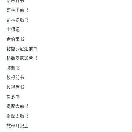
哈巴谷书
哥林多前书
哥林多后书
士师记
希伯来书
帖撒罗尼迦前书
帖撒罗尼迦后书
弥迦书
彼得前书
彼得后书
提多书
提摩太前书
提摩太后书
撒母耳记上