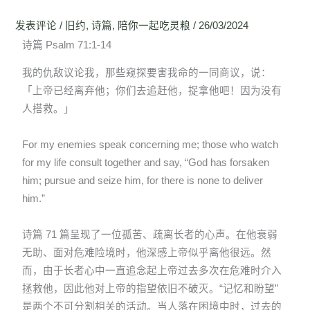
发表评论
/
旧约
,
诗篇
,
陪你一起吃灵粮
/
26/03/2024
诗篇 Psalm 71:1-14
我的仇敌议论我，那些窥探要害我命的一同商议，说：
「上帝已经离弃他；你们去追赶他，捉拿他吧！因为没有
人搭救。」
For my enemies speak concerning me; those who watch
for my life consult together and say, “God has forsaken
him; pursue and seize him, for there is none to deliver
him.”
诗篇 71 篇呈现了一位孤苦、疏离长者的心声。在他衰弱
无助、面对危难险境时，他深感上帝似乎离他很远。然
而，由于长者心中一直追念起上帝过去多次在危难时介入
拯救他，因此他对上帝的指望依旧不破灭。“记忆和盼望”
是两个不可分割相关的活动。当人落在困境中时，过去的