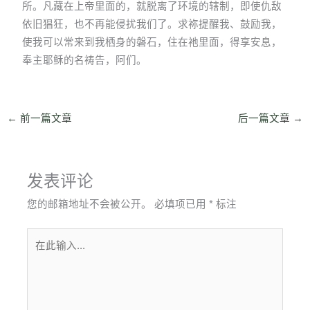
所。凡藏在上帝里面的，就脱离了环境的辖制，即使仇敌
依旧猖狂，也不再能侵扰我们了。求祢提醒我、鼓励我，
使我可以常来到我栖身的磐石，住在祂里面，得享安息，
奉主耶稣的名祷告，阿们。
←
前一篇文章
后一篇文章
→
发表评论
您的邮箱地址不会被公开。
必填项已用
*
标注
在
此
输
入...