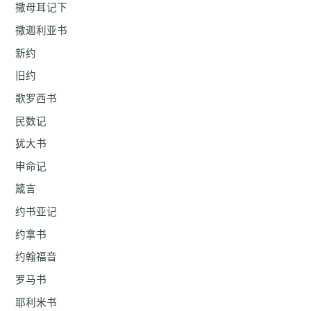
撒母耳记下
撒迦利亚书
新约
旧约
歌罗西书
民数记
犹大书
申命记
箴言
约书亚记
约拿书
约翰福音
罗马书
耶利米书