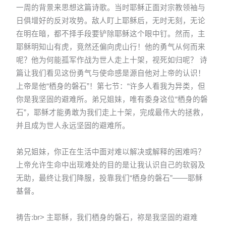
一周的背景来思想这篇诗歌。当时耶稣正面对宗教领袖与
日俱增好的反对攻势。敌人盯上耶稣后，无时无刻，无论
在明在暗，都不择手段要铲除耶稣这个眼中钉。然而，主
耶稣明知山有虎，竟然还偏向虎山行！他的勇气从何而来
呢？他为何能孤军作战为世人走上十架，视死如归呢？ 诗
篇让我们看见这份勇气与使命感是源自他对上帝的认识！
上帝是他“栖身的磐石”！第七节：“许多人看我为异类，但
你是我坚固的避难所。弟兄姐妹，唯有委身这位“栖身的磐
石”，耶稣才能勇敢为我们走上十架，完成最伟大的拯救，
并且成为世人永远坚固的避难所。
弟兄姐妹，你正在生活中面对难以解决或解释的困难吗？
上帝允许生命中出现难处的目的是让我认识自己的软弱及
无助，最终让我们降服，投靠我们“栖身的磐石”——耶稣
基督。
祷告:br> 主耶稣，我们栖身的磐石，祢是我坚固的避难