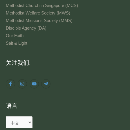
Methodist Church in Singapore (MCS)
Methodist Welfare Society (MWS)
Methodist Missions Society (MMS)
Disciple Agency (DA)
Our Faith
Salt & Light
语
关注我们:
言
语言