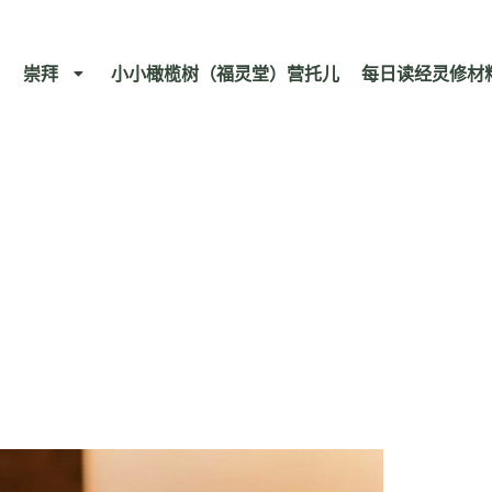
崇拜
小小橄榄树（福灵堂）营托儿
每日读经灵修材