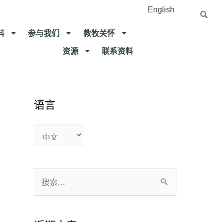
English
料
参与我们
教牧关怀​
资源
联系资料​
语言
语
语
言
言
搜
索
：