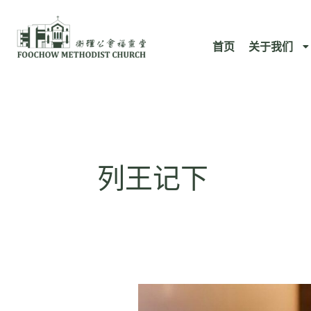
跳
至
首页
关于我们
内
容
列王记下
列