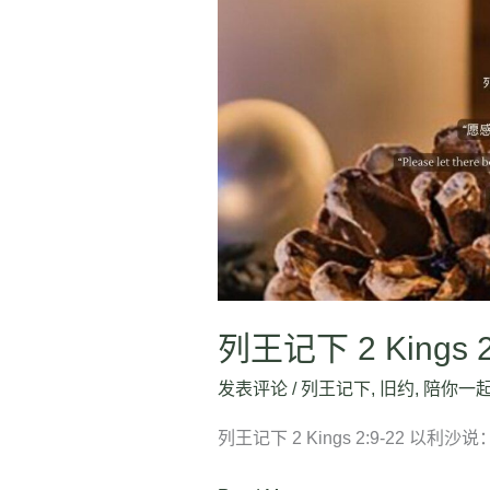
王
记
下
2
Kings
2:9-
22
列王记下 2 Kings 2
发表评论
/
列王记下
,
旧约
,
陪你一
列王记下 2 Kings 2:9-22 以利沙说