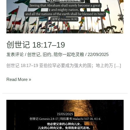
–
19
创世记 18:17–19
发表评论
/
创世记
,
旧约
,
陪你一起吃灵粮
/
22/09/2025
创世记 18:17–19 亚伯拉罕必要成为强大的国；地上的万 […]
Read More »
创
世
记
2:8-