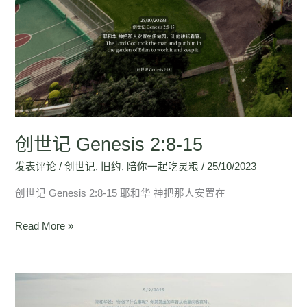
记
Genesis
2:8-
15
创世记 Genesis 2:8-15
发表评论
/
创世记
,
旧约
,
陪你一起吃灵粮
/
25/10/2023
创世记 Genesis 2:8-15 耶和华 神把那人安置在
Read More »
创
世