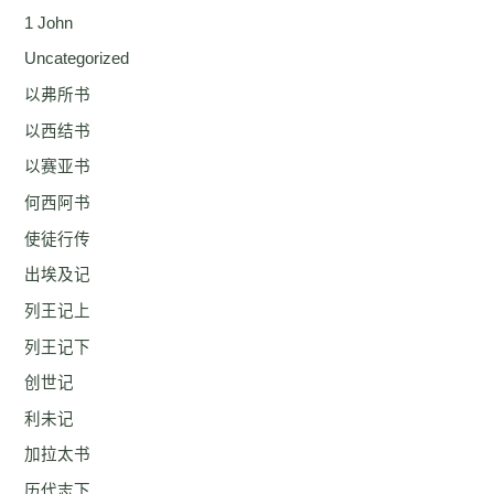
1 John
Uncategorized
以弗所书
以西结书
以赛亚书
何西阿书
使徒行传
出埃及记
列王记上
列王记下
创世记
利未记
加拉太书
历代志下