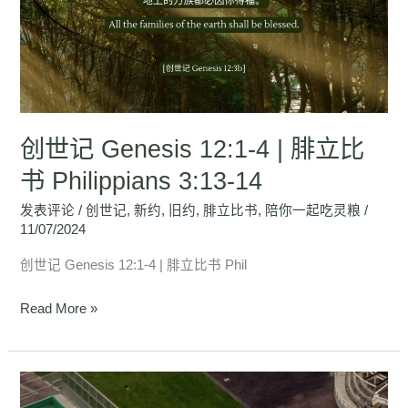
Genesis
12:1-
4
|
腓
立
创世记 Genesis 12:1-4 | 腓立比
比
书
书 Philippians 3:13-14
Philippians
发表评论
/
创世记
,
新约
,
旧约
,
腓立比书
,
陪你一起吃灵粮
/
3:13-
11/07/2024
14
创世记 Genesis 12:1-4 | 腓立比书 Phil
Read More »
创
世