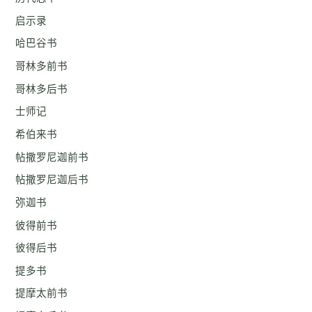
启示录
哈巴谷书
哥林多前书
哥林多后书
士师记
希伯来书
帖撒罗尼迦前书
帖撒罗尼迦后书
弥迦书
彼得前书
彼得后书
提多书
提摩太前书