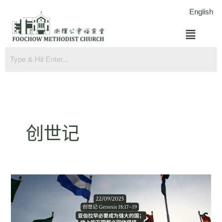
跳
English
至
菜
内
单
容
创世记
创
世
记
18:17