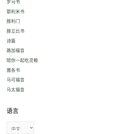
罗马书
耶利米书
腓利门
腓立比书
诗篇
路加福音
陪你一起吃灵粮
雅各书
马可福音
马太福音
语言