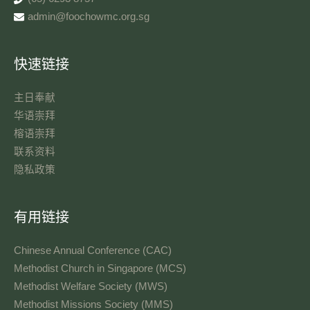
admin@foochowmc.org.sg
快速链接
主日奉献​
华语崇拜
榕语崇拜
联系资料​
隐私政策
有用链接
Chinese Annual Conference (CAC)
Methodist Church in Singapore (MCS)
Methodist Welfare Society (MWS)
Methodist Missions Society (MMS)