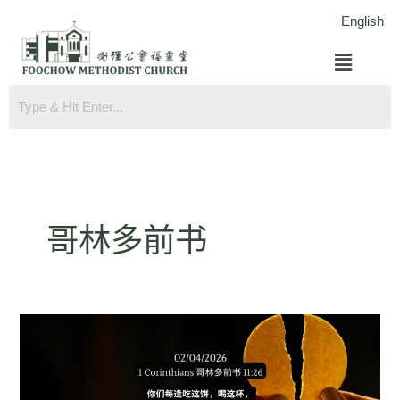
跳
English
至
菜
内
单
容
哥林多前书
哥
林
多
前