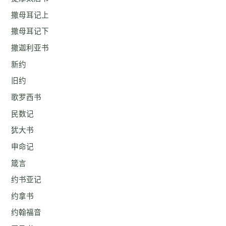
撒母耳记上
撒母耳记下
撒迦利亚书
新约
旧约
歌罗西书
民数记
犹大书
申命记
箴言
约书亚记
约拿书
约翰福音