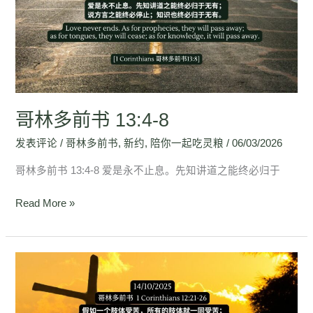
前
书
13:4-
8
哥林多前书 13:4-8
发表评论
/
哥林多前书
,
新约
,
陪你一起吃灵粮
/
06/03/2026
哥林多前书 13:4-8 爱是永不止息。先知讲道之能终必归于
Read More »
哥
林
多