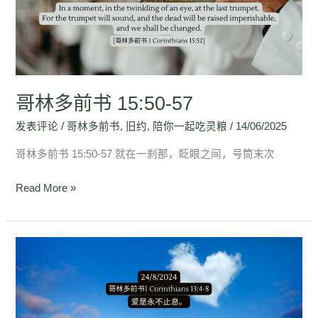
书
15:50-
57
哥林多前书 15:50-57
发表评论
/
哥林多前书
,
旧约
,
陪你一起吃灵粮
/
14/06/2025
哥林多前书 15:50-57 就在一刹那，眨眼之间，号筒末次
Read More »
哥
林
多
前