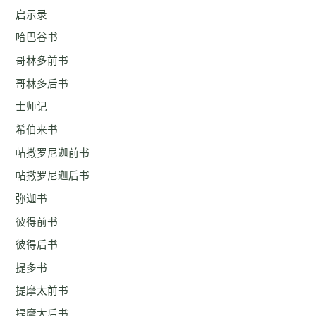
启示录
哈巴谷书
哥林多前书
哥林多后书
士师记
希伯来书
帖撒罗尼迦前书
帖撒罗尼迦后书
弥迦书
彼得前书
彼得后书
提多书
提摩太前书
提摩太后书