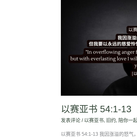
以
赛
亚
书
54:1-
13
以赛亚书 54:1-13
发表评论
/
以赛亚书
,
旧约
,
陪你一
以赛亚书 54:1-13 我因涨溢的