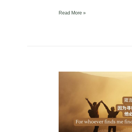
Read More »
箴
言
Proverbs
8:32-
36