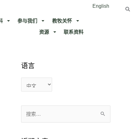
English
料
参与我们
教牧关怀​
资源
联系资料​
语言
语
语
言
言
搜
索
：