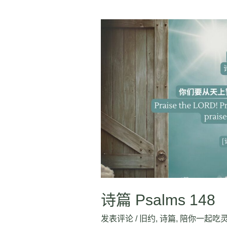
诗
篇
Psalms
148
诗篇 Psalms 148
发表评论
/
旧约
,
诗篇
,
陪你一起吃