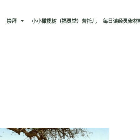
崇拜
小小橄榄树（福灵堂）营托儿
每日读经灵修材