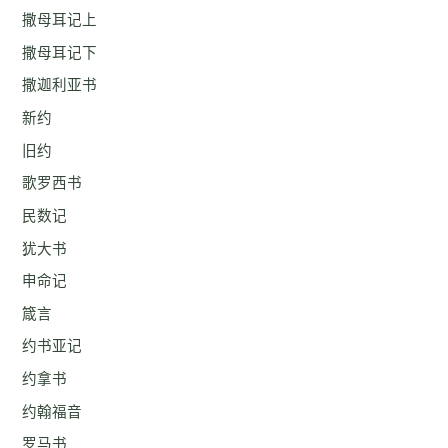
撒母耳记上
撒母耳记下
撒迦利亚书
新约
旧约
歌罗西书
民数记
犹大书
申命记
箴言
约书亚记
约拿书
约翰福音
罗马书