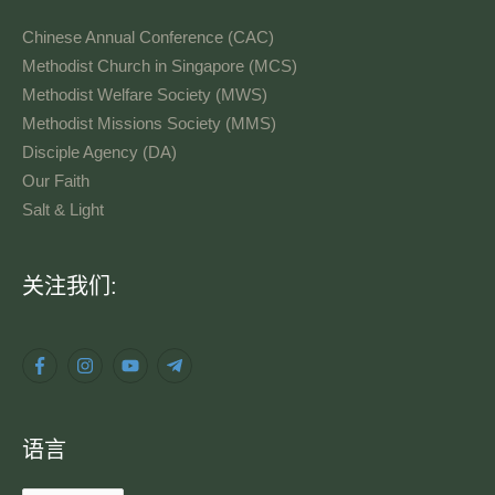
Chinese Annual Conference (CAC)
Methodist Church in Singapore (MCS)
Methodist Welfare Society (MWS)
Methodist Missions Society (MMS)
Disciple Agency (DA)
Our Faith
Salt & Light
语
关注我们:
言
语言