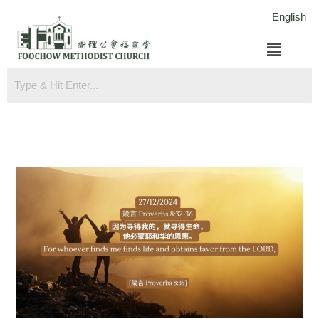
跳
English
至
菜
内
单
容