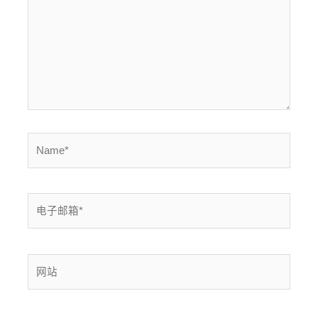
入...
Name*
电
子
邮
箱
网
*
站