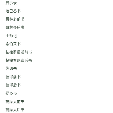
启示录
哈巴谷书
哥林多前书
哥林多后书
士师记
希伯来书
帖撒罗尼迦前书
帖撒罗尼迦后书
弥迦书
彼得前书
彼得后书
提多书
提摩太前书
提摩太后书