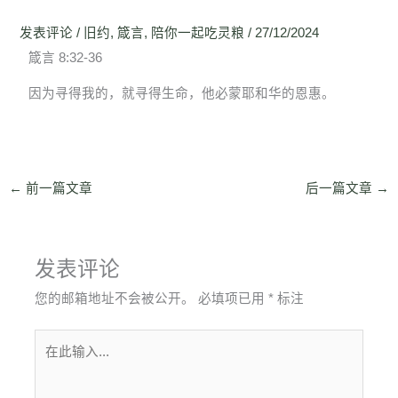
发表评论
/
旧约
,
箴言
,
陪你一起吃灵粮
/
27/12/2024
箴言 8:32-36
因为寻得我的，就寻得生命，他必蒙耶和华的恩惠。
←
前一篇文章
后一篇文章
→
发表评论
您的邮箱地址不会被公开。
必填项已用
*
标注
在
此
输