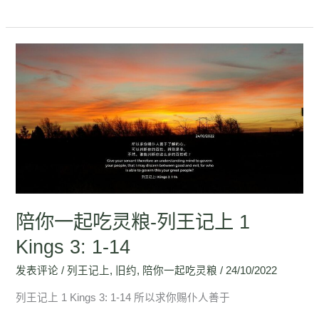
陪
你
一
起
吃
灵
粮-
列
王
陪你一起吃灵粮-列王记上 1
记
上
Kings 3: 1-14
1
发表评论
/
列王记上
,
旧约
,
陪你一起吃灵粮
/
24/10/2022
Kings
3:
列王记上 1 Kings 3: 1-14 所以求你赐仆人善于
1-