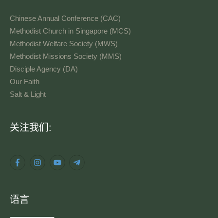
Chinese Annual Conference (CAC)
Methodist Church in Singapore (MCS)
Methodist Welfare Society (MWS)
Methodist Missions Society (MMS)
Disciple Agency (DA)
Our Faith
Salt & Light
语
关注我们:
言
语言