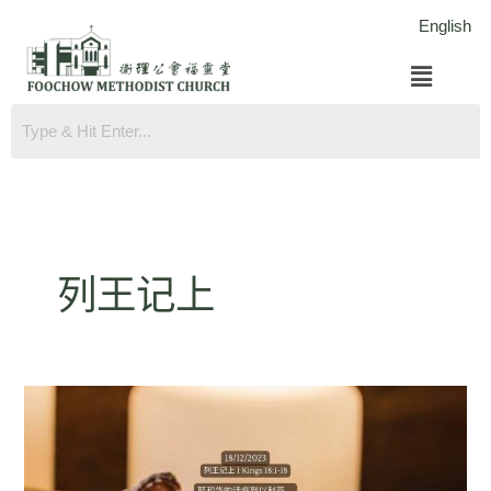
跳
English
至
菜
内
单
容
列王记上
列
王
纪
上