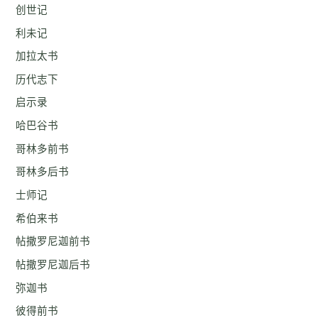
创世记
利未记
加拉太书
历代志下
启示录
哈巴谷书
哥林多前书
哥林多后书
士师记
希伯来书
帖撒罗尼迦前书
帖撒罗尼迦后书
弥迦书
彼得前书