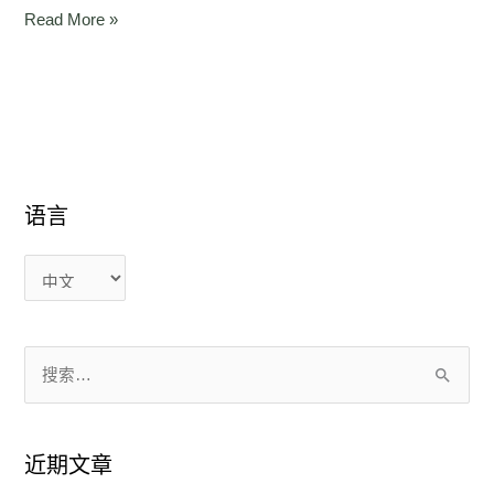
14
Read More »
语言
语
语
言
言
搜
索
：
近期文章