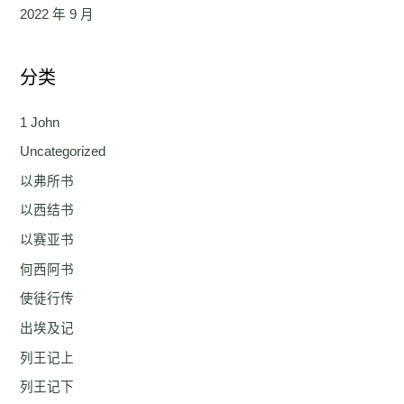
2022 年 9 月
分类
1 John
Uncategorized
以弗所书
以西结书
以赛亚书
何西阿书
使徒行传
出埃及记
列王记上
列王记下