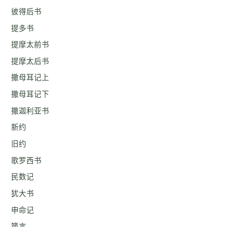
彼得后书
提多书
提摩太前书
提摩太后书
撒母耳记上
撒母耳记下
撒迦利亚书
新约
旧约
歌罗西书
民数记
犹大书
申命记
箴言