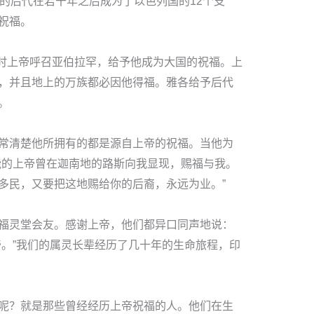
他的后代在若干年之后成为了以色列国的12个支
祝福。
。当时上帝呼召亚伯拉罕，给予他成为大国的祝福。上
，并且地上的万族都必因他得福。雅各给予后代
。
常清楚他所拥有的都是源自上帝的祝福。当他为
能的上帝曾在迦南地的路斯向我显现，赐福与我。
多民，又要把这地赐给你的后裔，永远为业。”
福灵堂会友。感谢上帝，他们都异口同声地说：
帝。”我们的属灵长辈经历了几十年的生命旅程，印
呢？就是那些曾经经历上帝祝福的人。他们在生