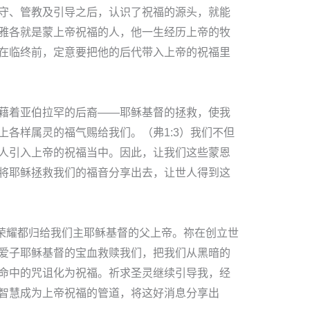
守、管教及引导之后，认识了祝福的源头，就能
雅各就是蒙上帝祝福的人，他一生经历上帝的牧
在临终前，定意要把他的后代带入上帝的祝福里
藉着亚伯拉罕的后裔——耶稣基督的拯救，使我
上各样属灵的福气赐给我们。（弗1:3）我们不但
人引入上帝的祝福当中。因此，让我们这些蒙恩
将耶稣拯救我们的福音分享出去，让世人得到这
与荣耀都归给我们主耶稣基督的父上帝。祢在创立世
爱子耶稣基督的宝血救赎我们，把我们从黑暗的
命中的咒诅化为祝福。祈求圣灵继续引导我，经
智慧成为上帝祝福的管道，将这好消息分享出