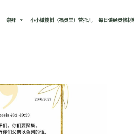
崇拜
小小橄榄树（福灵堂）营托儿
每日读经灵修材