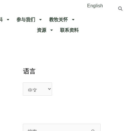
English
料
参与我们
教牧关怀​
资源
联系资料​
语
语
语言
言
言