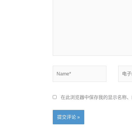
输
入...
Name*
电
子
邮
箱
在此浏览器中保存我的显示名称、
*