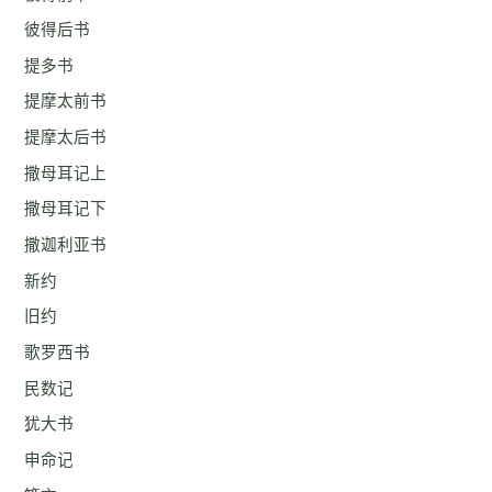
彼得后书
提多书
提摩太前书
提摩太后书
撒母耳记上
撒母耳记下
撒迦利亚书
新约
旧约
歌罗西书
民数记
犹大书
申命记