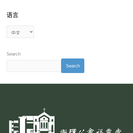
语言
Search
Search