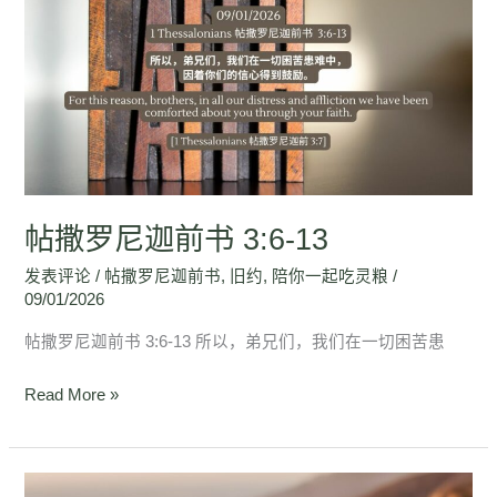
撒
罗
尼
迦
前
书
3:6-
13
帖撒罗尼迦前书 3:6-13
发表评论
/
帖撒罗尼迦前书
,
旧约
,
陪你一起吃灵粮
/
09/01/2026
帖撒罗尼迦前书 3:6-13 所以，弟兄们，我们在一切困苦患
Read More »
帖