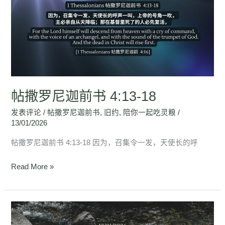
罗
尼
迦
前
书
4:13-
18
帖撒罗尼迦前书 4:13-18
发表评论
/
帖撒罗尼迦前书
,
旧约
,
陪你一起吃灵粮
/
13/01/2026
帖撒罗尼迦前书 4:13-18 因为，召集令一发，天使长的呼
Read More »
帖
撒