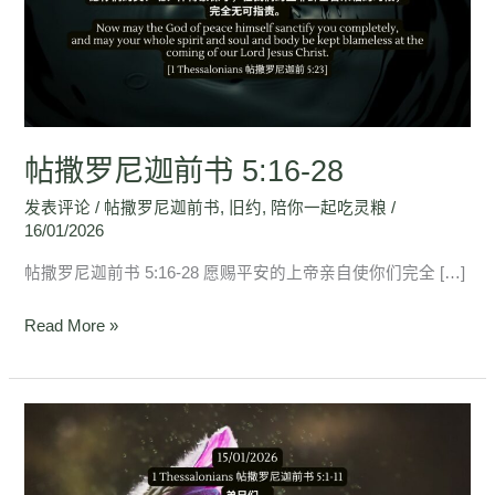
迦
前
书
5:16-
28
帖撒罗尼迦前书 5:16-28
发表评论
/
帖撒罗尼迦前书
,
旧约
,
陪你一起吃灵粮
/
16/01/2026
帖撒罗尼迦前书 5:16-28 愿赐平安的上帝亲自使你们完全 […]
Read More »
帖
撒
罗