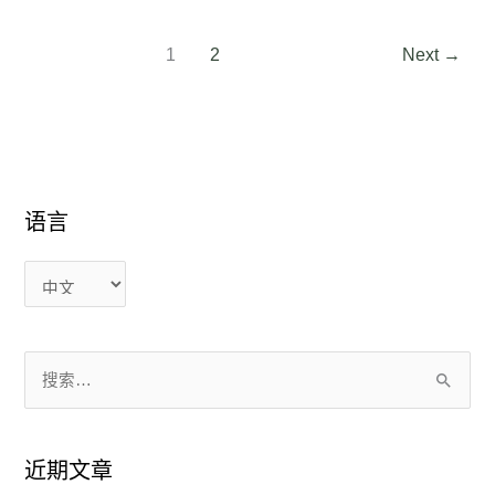
1
2
Next
→
语言
语
语
言
言
搜
索
：
近期文章