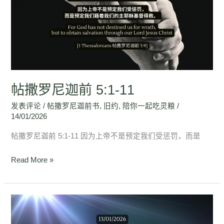
尼
迦
前
5:1-
11
帖撒罗尼迦前 5:1-11
发表评论
/
帖撒罗尼迦前书
,
旧约
,
陪你一起吃灵粮
/
14/01/2026
帖撒罗尼迦前 5:1-11 因为上帝不是预定我们受惩罚，而是
Read More »
帖
撒