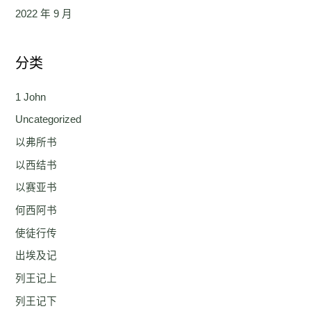
2022 年 9 月
分类
1 John
Uncategorized
以弗所书
以西结书
以赛亚书
何西阿书
使徒行传
出埃及记
列王记上
列王记下