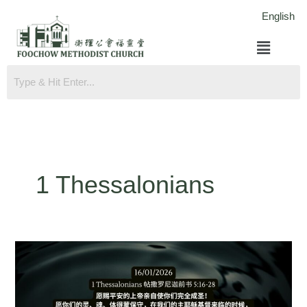
跳
English
至
菜
内
单
容
1 Thessalonians
帖
撒
罗
尼