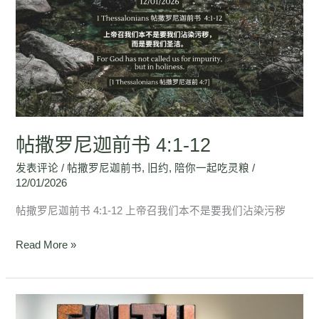
罗
尼
迦
前
书
4:1-
12
帖撒罗尼迦前书 4:1-12
发表评论
/
帖撒罗尼迦前书
,
旧约
,
陪你一起吃灵粮
/
12/01/2026
帖撒罗尼迦前书 4:1-12 上帝召我们本不是要我们沾染污秽
Read More »
帖