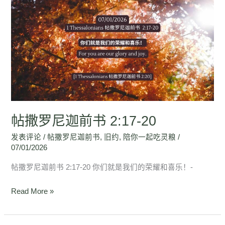
帖
撒
罗
尼
迦
前
书
2:17-
20
帖撒罗尼迦前书 2:17-20
发表评论
/
帖撒罗尼迦前书
,
旧约
,
陪你一起吃灵粮
/
07/01/2026
帖撒罗尼迦前书 2:17-20 你们就是我们的荣耀和喜乐！-
Read More »