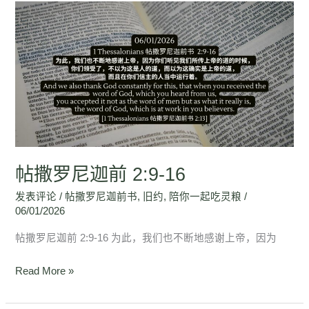
帖
撒
罗
尼
迦
前
2:9-
16
帖撒罗尼迦前 2:9-16
发表评论
/
帖撒罗尼迦前书
,
旧约
,
陪你一起吃灵粮
/
06/01/2026
帖撒罗尼迦前 2:9-16 为此，我们也不断地感谢上帝，因为
Read More »