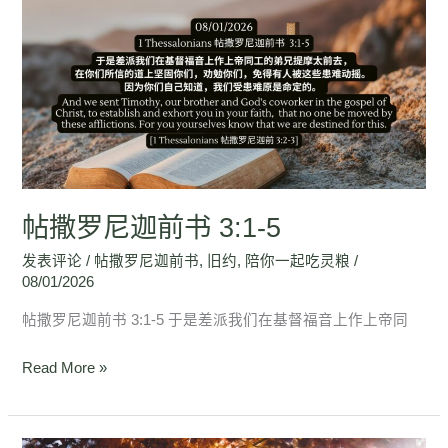
撒
罗
尼
迦
前
书
3:1-
5
帖撒罗尼迦前书 3:1-5
发表评论
/
帖撒罗尼迦前书
,
旧约
,
陪你一起吃灵粮
/
08/01/2026
帖撒罗尼迦前书 3:1-5 于是差派我们在基督福音上作上帝同
Read More »