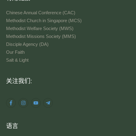
Chinese Annual Conference (CAC)
Methodist Church in Singapore (MCS)
Methodist Welfare Society (MWS)
Methodist Missions Society (MMS)
Disciple Agency (DA)
Our Faith
Salt & Light
语
关注我们:
言
语言