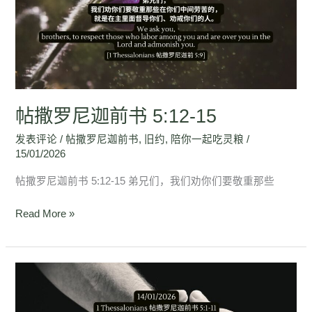
尼
迦
前
书
5:12-
15
帖撒罗尼迦前书 5:12-15
发表评论
/
帖撒罗尼迦前书
,
旧约
,
陪你一起吃灵粮
/
15/01/2026
帖撒罗尼迦前书 5:12-15 弟兄们，我们劝你们要敬重那些
Read More »
帖
撒
罗