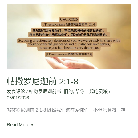
帖
撒
罗
尼
迦
前
2:1-
8
帖撒罗尼迦前 2:1-8
发表评论
/
帖撒罗尼迦前书
,
旧约
,
陪你一起吃灵粮
/
05/01/2026
帖撒罗尼迦前 2:1-8 既然我们这样爱你们，不但乐意将 神
Read More »