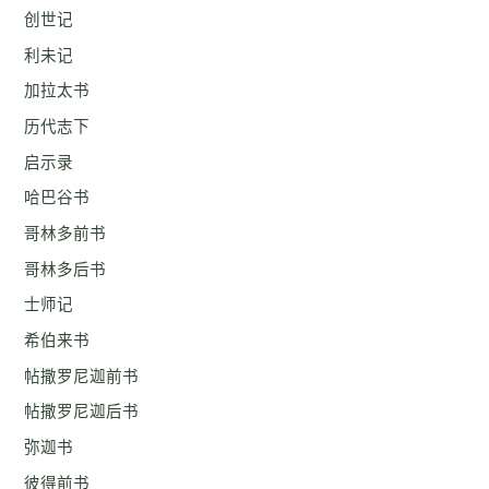
创世记
利未记
加拉太书
历代志下
启示录
哈巴谷书
哥林多前书
哥林多后书
士师记
希伯来书
帖撒罗尼迦前书
帖撒罗尼迦后书
弥迦书
彼得前书