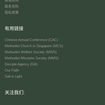
榕语崇拜
联系资料​
隐私政策
有用链接
Chinese Annual Conference (CAC)
Methodist Church in Singapore (MCS)
Methodist Welfare Society (MWS)
Methodist Missions Society (MMS)
Disciple Agency (DA)
Our Faith
Salt & Light
语
关注我们:
言