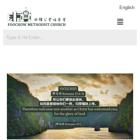
跳
English
至
菜
内
单
容