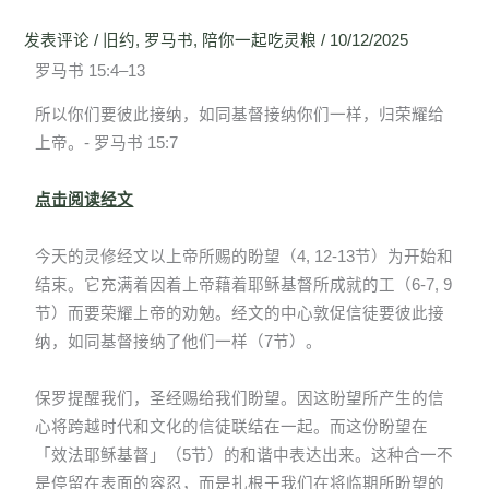
发表评论
/
旧约
,
罗马书
,
陪你一起吃灵粮
/
10/12/2025
罗马书 15:4–13
所以你们要彼此接纳，如同基督接纳你们一样，归荣耀给
上帝。- 罗马书 15:7
点击阅读经文
今天的灵修经文以上帝所赐的盼望（4, 12-13节）为开始和
结束。它充满着因着上帝藉着耶稣基督所成就的工（6-7, 9
节）而要荣耀上帝的劝勉。经文的中心敦促信徒要彼此接
纳，如同基督接纳了他们一样（7节）。
保罗提醒我们，圣经赐给我们盼望。因这盼望所产生的信
心将跨越时代和文化的信徒联结在一起。而这份盼望在
「效法耶稣基督」（5节）的和谐中表达出来。这种合一不
是停留在表面的容忍，而是扎根于我们在将临期所盼望的