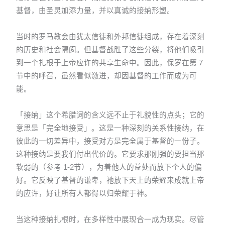
基督，由圣灵加添力量，并以真诚的接纳形塑。
当时的罗马教会由犹太信徒和外邦信徒组成，存在着深刻
的历史和社会隔阂。但基督战胜了这些分裂，将他们吸引
到一个扎根于上帝应许的共享生命中。因此，保罗在第 7
节中的呼召，虽然看似激进，却因基督的工作而成为可
能。
「接纳」这个希腊词的含义远不止于礼貌性的点头；它的
意思是「完全地接受」。这是一种深刻的关系性接纳，在
彼此的一切差异中，接受对方是完全属于基督的一份子。
这种接纳是要我们付出代价的。它要求那刚强的要担当那
软弱的（参考 1-2节），为着他人的益处而放下个人的偏
好。它反映了基督的谦卑，祂放下天上的荣耀来成就上帝
的应许，好让所有人都得以归荣耀于神。
当这种接纳扎根时，在多样性中展现合一成为现实。尽管