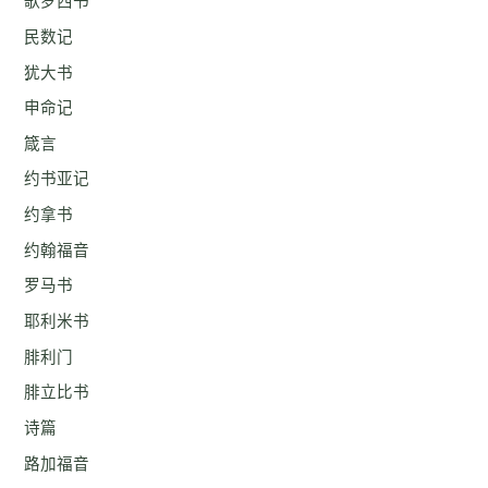
歌罗西书
民数记
犹大书
申命记
箴言
约书亚记
约拿书
约翰福音
罗马书
耶利米书
腓利门
腓立比书
诗篇
路加福音