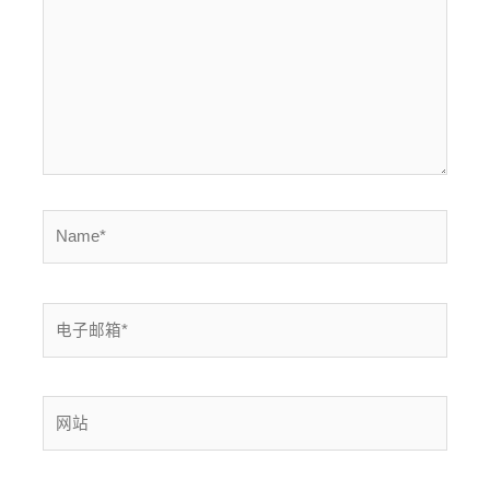
入...
Name*
电
子
邮
箱
网
*
站