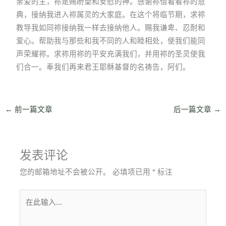
亲爱的主，祢是赐盼望和安慰的神。感谢祢借着着祢的恩
典，接纳我进入祢属灵的大家庭。在这个将临节期，求祢
教导我如同祢接纳我一样去接纳他人。赐我谦卑、忍耐和
爱心。帮助我与那些和我不同的人和睦相处，使我们能同
声荣耀祢。求祢用祢的平安充满我们，并用祢的圣灵使我
们合一。奉我们再来君王耶稣基督的名祷告，阿们。
←
前一篇文章
后一篇文章
→
发表评论
您的邮箱地址不会被公开。
必填项已用
*
标注
在
此
输