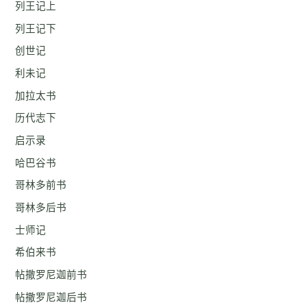
列王记上
列王记下
创世记
利未记
加拉太书
历代志下
启示录
哈巴谷书
哥林多前书
哥林多后书
士师记
希伯来书
帖撒罗尼迦前书
帖撒罗尼迦后书