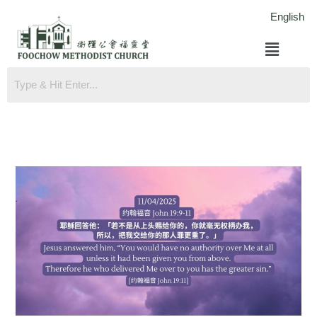
跳
English
至
菜
内
单
容