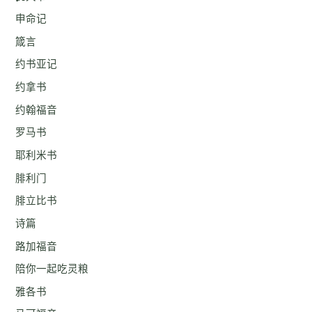
申命记
箴言
约书亚记
约拿书
约翰福音
罗马书
耶利米书
腓利门
腓立比书
诗篇
路加福音
陪你一起吃灵粮
雅各书