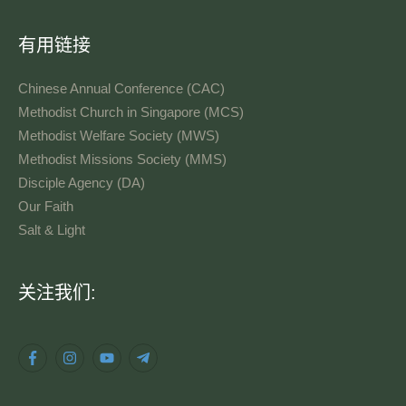
有用链接
Chinese Annual Conference (CAC)
Methodist Church in Singapore (MCS)
Methodist Welfare Society (MWS)
Methodist Missions Society (MMS)
Disciple Agency (DA)
Our Faith
Salt & Light
语
关注我们:
言