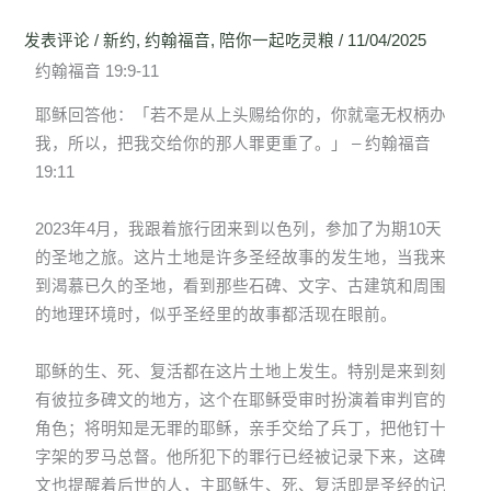
发表评论
/
新约
,
约翰福音
,
陪你一起吃灵粮
/
11/04/2025
约翰福音 19:9-11
耶稣回答他：「若不是从上头赐给你的，你就毫无权柄办
我，所以，把我交给你的那人罪更重了。」 – 约翰福音
19:11
2023年4月，我跟着旅行团来到以色列，参加了为期10天
的圣地之旅。这片土地是许多圣经故事的发生地，当我来
到渴慕已久的圣地，看到那些石碑、文字、古建筑和周围
的地理环境时，似乎圣经里的故事都活现在眼前。
耶稣的生、死、复活都在这片土地上发生。特别是来到刻
有彼拉多碑文的地方，这个在耶稣受审时扮演着审判官的
角色；将明知是无罪的耶稣，亲手交给了兵丁，把他钉十
字架的罗马总督。他所犯下的罪行已经被记录下来，这碑
文也提醒着后世的人，主耶稣生、死、复活即是圣经的记