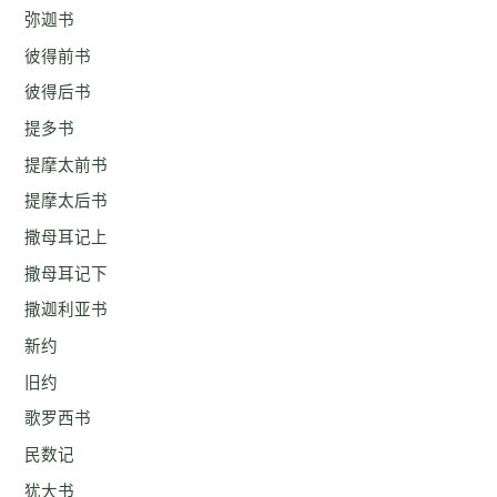
弥迦书
彼得前书
彼得后书
提多书
提摩太前书
提摩太后书
撒母耳记上
撒母耳记下
撒迦利亚书
新约
旧约
歌罗西书
民数记
犹大书