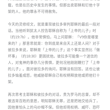
载，也是在历史中发生的事情。但那出卖耶稣和钉他十字
架的人，他的罪永不可得赦免。
今天的灵修经文，就是重现彼拉多审判耶稣的最后一段对
话。当他听到犹太人控告耶稣自称为「上帝的儿子」时
（约19:7b）。他非常惧怕，马上问耶稣：「V9你是哪里
来的？」那意思就是：你到底是来自天上还是人间？对于
彼拉多来说，耶稣是「上帝的儿子」这个事实显然比「做
坏事」（约18:30）更困扰他。彼拉多可能像一个迷信的
人，对鬼神的事存几分畏惧，更何况他刚刚鞭打了「上帝
的儿子」。面对彼拉多的询问，耶稣没有回答。这也让彼
拉多恼羞成怒，他威胁耶稣自己有权柄释放他或把他钉十
架。
再次思考主耶稣和彼拉多的对话，贵为罗马的总督，却不
敢违背百姓的意愿，明知耶稣无罪，还是把祂交给兵丁，
因他害怕头上的乌纱帽不保。但他却用权柄、威吓、恐吓