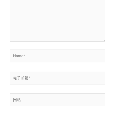
入...
Name*
电
子
邮
箱
网
*
站