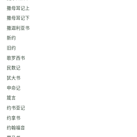
撒母耳记上
撒母耳记下
撒迦利亚书
新约
旧约
歌罗西书
民数记
犹大书
申命记
箴言
约书亚记
约拿书
约翰福音