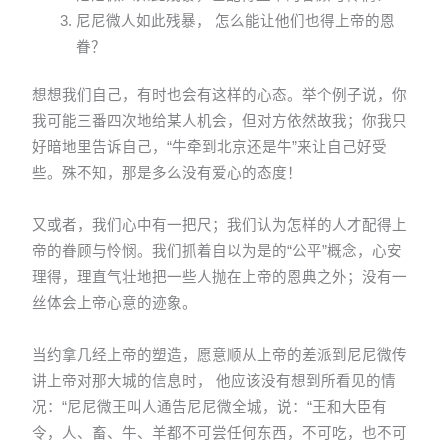
尼尼微人如此残暴， 怎么能让他们也得上帝的恩
眷？
想想我们自己，有时也会有这样的心态。举个例子说，你
我可能三番四次地给某人机会，但对方依然故我；你我只
好暗地里告诉自己，“牛牵到北京还是牛”来让自己好受
些。殊不知，那是多么没有爱心的态度！
又或者，我们心中有一把尺；我们认为怎样的人才配得上
帝的眷顾与怜悯。我们抓着自以为是的“公平”概念，心安
理得，理直气壮地把一些人抛在上帝的恩典之外；没有一
丝体会上帝心意的迹象。
当约拿几经上帝的塑造，愿意顺从上帝的差派到尼尼微传
讲上帝对那大城的信息时， 他应该没有想到所看见的情
况：“尼尼微王叫人通告尼尼微全城，说：“王和大臣有
令，人、畜、牛、羊都不可尝任何东西，不可吃，也不可