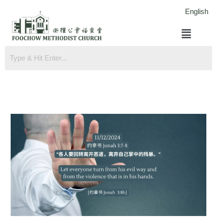
跳
English
至
菜
内
单
容