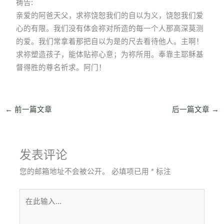
祷告:
亲爱的阿爸天父，求祢饶恕我们的自以为义，饶恕我们爱
心的有限。我们没有体会祢对所造的每一个人那高深莫测
的爱。我们常拿着那把自以为是的尺去看待他人。主啊！
求祢塑造孩子，能体贴祢心意；为祢所用。奉靠主耶稣基
督得胜的尊名祈求。阿门！
←
前一篇文章
后一篇文章
→
发表评论
您的邮箱地址不会被公开。
必填项已用
*
标注
在
此
输