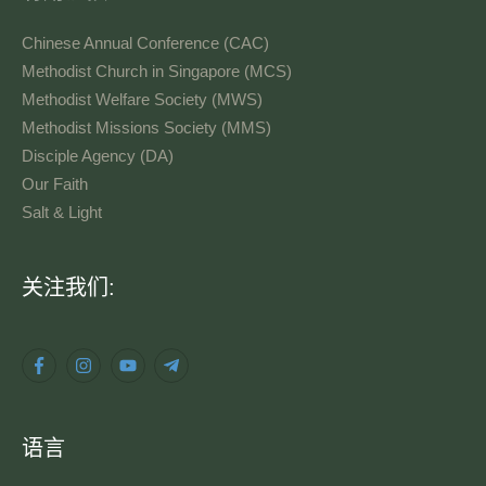
Chinese Annual Conference (CAC)
Methodist Church in Singapore (MCS)
Methodist Welfare Society (MWS)
Methodist Missions Society (MMS)
Disciple Agency (DA)
Our Faith
Salt & Light
语
关注我们:
言
语言