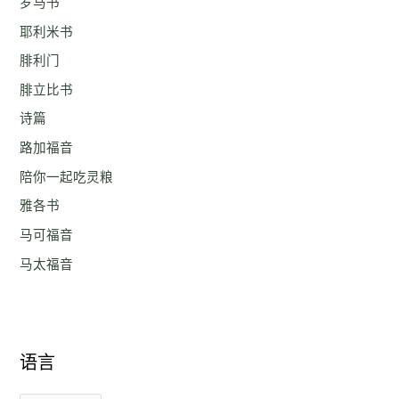
罗马书
耶利米书
腓利门
腓立比书
诗篇
路加福音
陪你一起吃灵粮
雅各书
马可福音
马太福音
语言