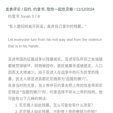
发表评论
/
旧约
,
约拿书
,
陪你一起吃灵粮
/
11/12/2024
约拿书 Jonah 3:7-8
“各人要回转离开恶道，离弃自己掌中的残暴。”
Let everyone turn from his evil way and from the violence
that is in his hands.
亚述帝国的征服战争以残暴闻名。亚述军队所到之处城镇
都被焚烧破坏，财物被掠夺，居民被屠杀或被掳走，人口
因而大大地减少。由于亚述人在战争中的行为异常的残
暴，犹太人将亚述首都尼尼微称为“血腥的狮穴”。
处身当时的光景，当上帝呼召约拿去把上帝的信息带到尼
尼微这““血腥的狮穴”时，约拿选择不听从上帝的吩咐。他
可能有以下几种的想法：
尼尼微人如此残暴，怎么可能会有什么改变？
尼尼微人如此残暴，岂配得上帝的眷顾与怜悯？