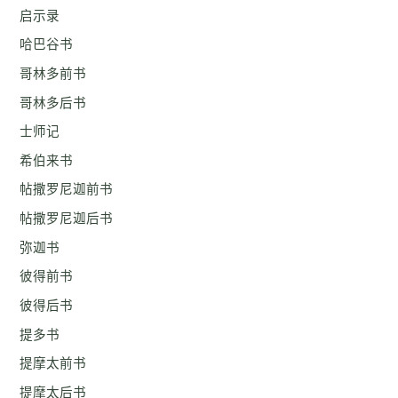
启示录
哈巴谷书
哥林多前书
哥林多后书
士师记
希伯来书
帖撒罗尼迦前书
帖撒罗尼迦后书
弥迦书
彼得前书
彼得后书
提多书
提摩太前书
提摩太后书