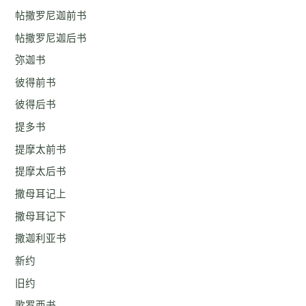
帖撒罗尼迦前书
帖撒罗尼迦后书
弥迦书
彼得前书
彼得后书
提多书
提摩太前书
提摩太后书
撒母耳记上
撒母耳记下
撒迦利亚书
新约
旧约
歌罗西书