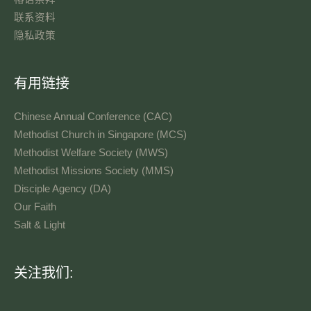
联系资料​
隐私政策
有用链接
Chinese Annual Conference (CAC)
Methodist Church in Singapore (MCS)
Methodist Welfare Society (MWS)
Methodist Missions Society (MMS)
Disciple Agency (DA)
Our Faith
Salt & Light
语
关注我们:
言