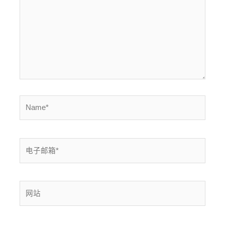
入...
Name*
电
子
邮
箱
网
*
站