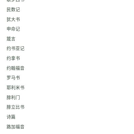
民数记
犹大书
申命记
箴言
约书亚记
约拿书
约翰福音
罗马书
耶利米书
腓利门
腓立比书
诗篇
路加福音