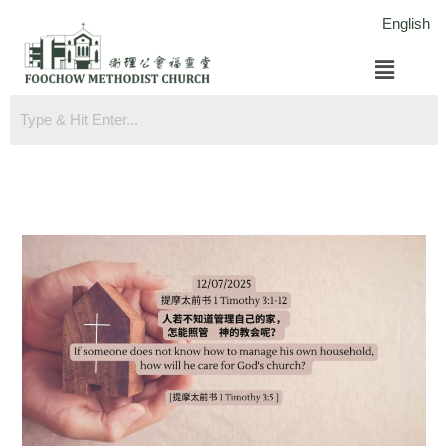
跳
English
至
菜
内
单
容