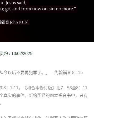
灵粮
/
13/02/2025
以后不要再犯罪了。」 – 约翰福音 8:11b
8：1-11。《和合本修订版》把7：53至8：11
个真实的事件。新约圣经的四本福音书中，只有
。