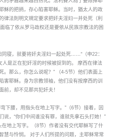
人的矛盾越来越白热化。法利賽人為了要除掉耶
耶穌的把抦，存心陷害耶稣。当时，猶太人的政
的律法則明文規定要求把奸夫淫妇一并处死（利
耶穌因此面临了依从罗马政权还是要依从民族宗教法的困
妇同寝，就要将奸夫淫妇一起处死……“（申22：
这女人是正在犯奸淫的时候被捉到的。 摩西在律法
。那么，你怎么说呢？” （4-5节）他们表面上
陷害耶稣。身为宗教领袖，他们没有按摩西的训
面前，却不见那共犯奸夫！
却弯下腰，用指头在地上写字。”（6节）接着，因
们说，“你们中间谁没有罪，谁就先拿石头打她！”
头在地上写字。（8节）作者没有交代耶稣写了什
智慧与怜悯。 对于人们所提的问题，主耶稣常常