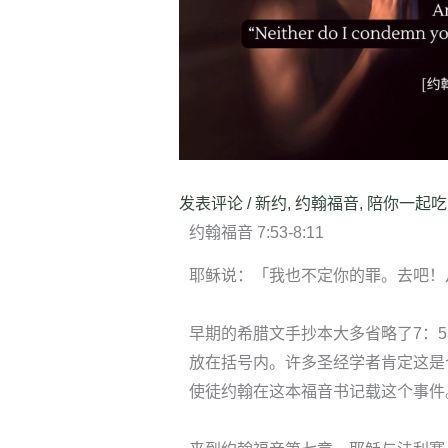
发表评论
/
新约
,
约翰福音
,
陪你一起吃
约翰福音 7:53-8:11
耶稣说：「我也不定你的罪。去吧！从今
早期的希腊文手抄本大多省略了7：53-
放在括号内。许多圣经学者肯定这是
使徒约翰在这本福音书记载这个事件