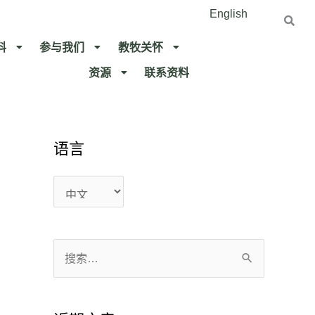
English
料
参与我们
教牧关怀​
资源
联系资料​
语言
语
语
言
言
搜
索
：