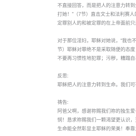
不直接回答，而是把人的注意力转到
打她！”（7节）直击文士和法利赛
定罪别人的和被定罪的在上帝面前只
对于那位淫妇，耶稣对她说，“我也不
节）耶稣对罪绝不是采取随便的态度
不要再习惯性地犯罪；污秽，糟蹋自
反思:
耶稣把人的注意力转到生命。我们可
祷告:
阿爸父啊，感谢祢赐我们祢的独生爱
悯！恳求祢赐我们一颗渴望更认识，
生命能全然彰显主耶稣的荣美！奉靠