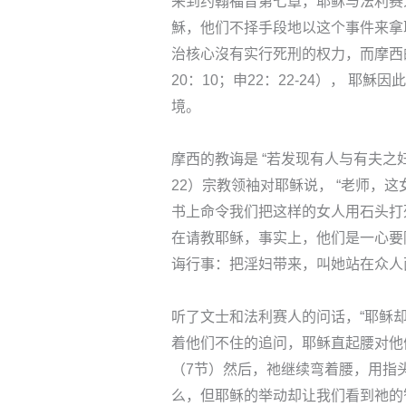
来到约翰福音第七章，耶稣与法利赛
穌，他们不择手段地以这个事件来拿
治核心沒有实行死刑的权力，而摩西
20：10；申22：22-24）， 
境。
摩西的教诲是 “若发现有人与有夫之
22）宗教领袖对耶稣说， “老师，
书上命令我们把这样的女人用石头打死
在请教耶稣，事实上，他们是一心要
诲行事：把淫妇带来，叫她站在众人
听了文士和法利赛人的问话，“耶稣
着他们不住的追问，耶稣直起腰对他
（7节）然后，祂继续弯着腰，用指
么，但耶稣的举动却让我们看到祂的