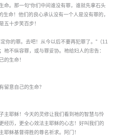
生命。那一句“你们中间谁没有罪，谁就先拿石头
人的生命！他们的良心承认没有一个人是没有罪的，
是五十步笑百步！
定你的罪。去吧！从今以后不要再犯罪了。”（11
；祂不纵容罪，或与罪妥协。祂给妇人的忠告：
己的生命！
有留意自己的生命？
子主耶稣！今天的灵修让我们看到祂的智慧与怜
更经历，更全心效法主耶稣的心志！好叫我们的
主耶稣基督得胜的尊名祈求。阿门！