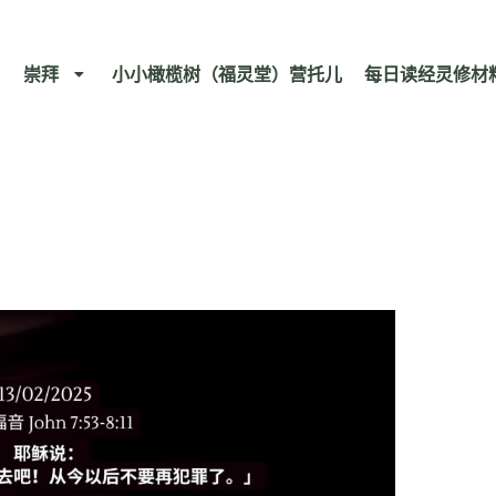
崇拜
小小橄榄树（福灵堂）营托儿
每日读经灵修材