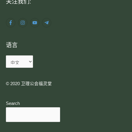
语
关注我们:
言
语言
© 2020 卫理公会福灵堂​
Search