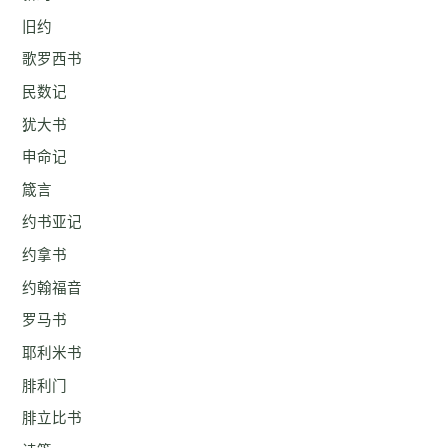
旧约
歌罗西书
民数记
犹大书
申命记
箴言
约书亚记
约拿书
约翰福音
罗马书
耶利米书
腓利门
腓立比书