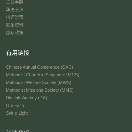
主日奉献​
华语崇拜
榕语崇拜
联系资料​
隐私政策
有用链接
Chinese Annual Conference (CAC)
Methodist Church in Singapore (MCS)
Methodist Welfare Society (MWS)
Methodist Missions Society (MMS)
Disciple Agency (DA)
Our Faith
Salt & Light