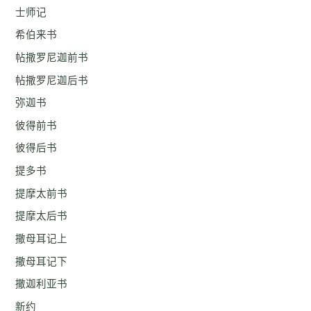
士师记
希伯来书
帖撒罗尼迦前书
帖撒罗尼迦后书
弥迦书
彼得前书
彼得后书
提多书
提摩太前书
提摩太后书
撒母耳记上
撒母耳记下
撒迦利亚书
新约