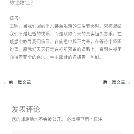
的“圣路”上？
祷告:
主啊，当我们回到平凡甚至艰难的生活节奏时，求祢赐给
我们不是短暂的快乐，而是从你而来的真实恒久喜乐。在
疑惑中教导我们信靠，在疲惫中赐下力量，在等待中坚固
盼望。愿我们天天行走在祢所预备的道路上，直到在祢里
面得着完全的喜乐。奉主耶稣的名祷告，阿们。
←
前一篇文章
后一篇文章
→
发表评论
您的邮箱地址不会被公开。
必填项已用
*
标注
在