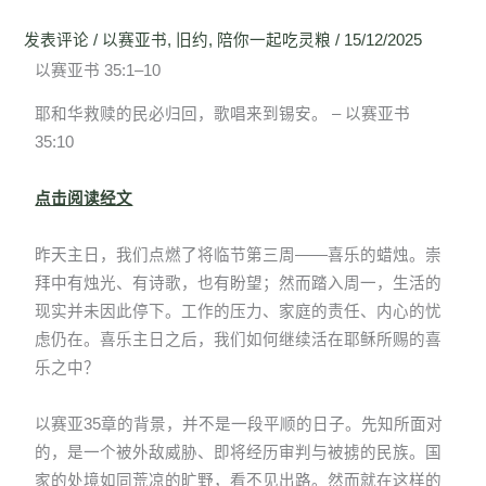
发表评论
/
以赛亚书
,
旧约
,
陪你一起吃灵粮
/
15/12/2025
以赛亚书 35:1–10
耶和华救赎的民必归回，歌唱来到锡安。 – 以赛亚书
35:10
点击阅读经文
昨天主日，我们点燃了将临节第三周——喜乐的蜡烛。崇
拜中有烛光、有诗歌，也有盼望；然而踏入周一，生活的
现实并未因此停下。工作的压力、家庭的责任、内心的忧
虑仍在。喜乐主日之后，我们如何继续活在耶稣所赐的喜
乐之中？
以赛亚35章的背景，并不是一段平顺的日子。先知所面对
的，是一个被外敌威胁、即将经历审判与被掳的民族。国
家的处境如同荒凉的旷野，看不见出路。然而就在这样的