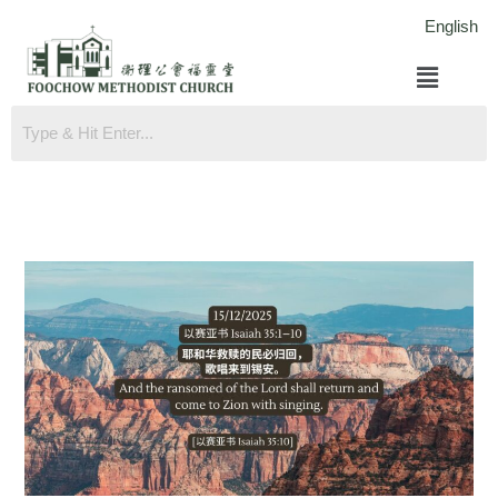
跳
English
至
菜
内
单
容