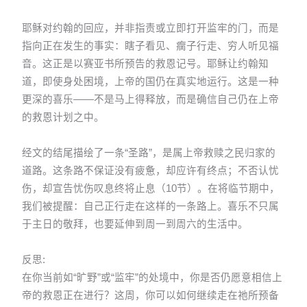
耶稣对约翰的回应，并非指责或立即打开监牢的门，而是
指向正在发生的事实：瞎子看见、瘸子行走、穷人听见福
音。这正是以赛亚书所预告的救恩记号。耶稣让约翰知
道，即使身处困境，上帝的国仍在真实地运行。这是一种
更深的喜乐——不是马上得释放，而是确信自己仍在上帝
的救恩计划之中。
经文的结尾描绘了一条“圣路”，是属上帝救赎之民归家的
道路。这条路不保证没有疲惫，却应许有终点；不否认忧
伤，却宣告忧伤叹息终将止息（10节）。在将临节期中，
我们被提醒：自己正行走在这样的一条路上。喜乐不只属
于主日的敬拜，也要延伸到周一到周六的生活中。
反思:
在你当前如“旷野”或“监牢”的处境中，你是否仍愿意相信上
帝的救恩正在进行？这周，你可以如何继续走在祂所预备