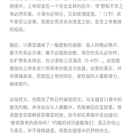
困境中，上帝却宣告一个完全反转的应许：“旷野和干旱之
地必然欢喜，沙漠也必快乐，又如玫瑰绽放。”（1节）这
不是否认苦难，而是在荒凉尚未改变之前，宣告上帝救赎
的结局。
随后，以赛亚描绘了一幅更新的画面：盲人的眼必睁开，
聋子的耳必开通；瘸子必跳跃如鹿，哑巴的舌头必欢呼；
在旷野有水喷出，在沙漠有江河涌流（5–6节）。这些图
像指向上帝亲自介而带来的医治与恢复。这里的喜乐，并
非情绪高涨，而是因上帝的同在，使软弱的人重新得力，
继续前行。
这段经文，也照亮了昨日的福音经文。马太福音11章中的
施洗约翰，并非站在众人拥戴中，而是被囚在监狱里。曾
清楚宣告耶稣是弥赛亚的他，如今却在黑暗中发出疑问：
“那将要来的是你吗？”约翰的经历提醒我们：真正的信心
与喜乐，并不排除疑惑，而是在疑惑中仍然转向主。