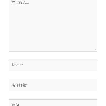
此
输
入...
Name*
电
子
邮
箱
网