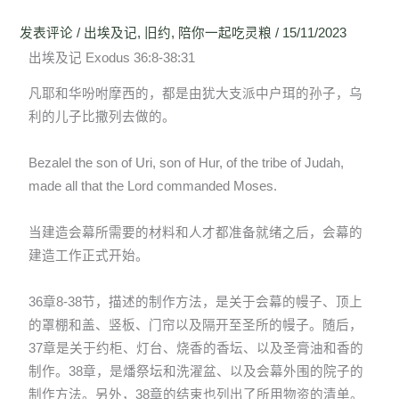
发表评论
/
出埃及记
,
旧约
,
陪你一起吃灵粮
/
15/11/2023
出埃及记 Exodus 36:8-38:31
凡耶和华吩咐摩西的，都是由犹大支派中户珥的孙子，乌
利的儿子比撒列去做的。
Bezalel the son of Uri, son of Hur, of the tribe of Judah,
made all that the Lord commanded Moses.
当建造会幕所需要的材料和人才都准备就绪之后，会幕的
建造工作正式开始。
36章8-38节，描述的制作方法，是关于会幕的幔子、顶上
的罩棚和盖、竖板、门帘以及隔开至圣所的幔子。随后，
37章是关于约柜、灯台、烧香的香坛、以及圣膏油和香的
制作。38章，是燔祭坛和洗濯盆、以及会幕外围的院子的
制作方法。另外，38章的结束也列出了所用物资的清单。