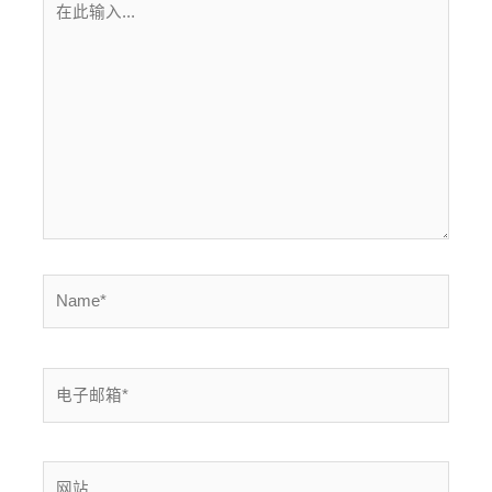
此
输
入...
Name*
电
子
邮
箱
网