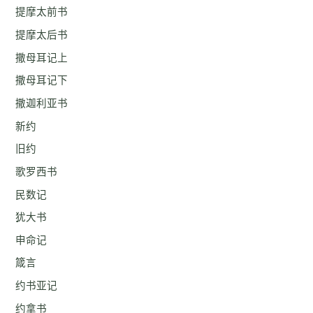
提摩太前书
提摩太后书
撒母耳记上
撒母耳记下
撒迦利亚书
新约
旧约
歌罗西书
民数记
犹大书
申命记
箴言
约书亚记
约拿书