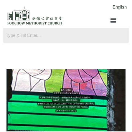
跳
English
至
菜
内
单
容