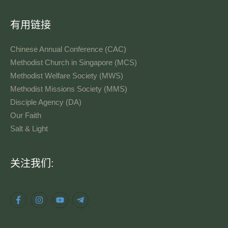
有用链接
Chinese Annual Conference (CAC)
Methodist Church in Singapore (MCS)
Methodist Welfare Society (MWS)
Methodist Missions Society (MMS)
Disciple Agency (DA)
Our Faith
Salt & Light
语
关注我们:
言