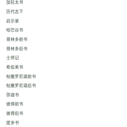
加拉太书
历代志下
启示录
哈巴谷书
哥林多前书
哥林多后书
士师记
希伯来书
帖撒罗尼迦前书
帖撒罗尼迦后书
弥迦书
彼得前书
彼得后书
提多书