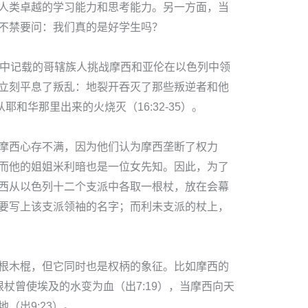
人类卓越的学习能力和思考能力。另一方面，当
不禁要问：我们真的是好学生吗？
章中记载的哥辖族人挑战摩西和亚伦在以色列中领
立刻平息了叛乱：地裂开吞灭了那些叛逆者和他
耶和华那里出来的火烧灭（16:32-35）。
摩西心存不满，因为他们认为摩西垄断了权力
而他的姐姐米利暗也是一位女先知。因此，为了
西从以色列十二个支派中各取一根杖，放在会幕
要写上该支派领袖的名字；而利未支派的杖上，
根木棍，但它同时也是权柄的象征。比如摩西的
这根杖曾使埃及的水变为血（出7:19），当摩西向天
（出9:23）。