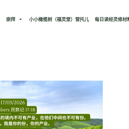
崇拜
小小橄榄树（福灵堂）营托儿
每日读经灵修材