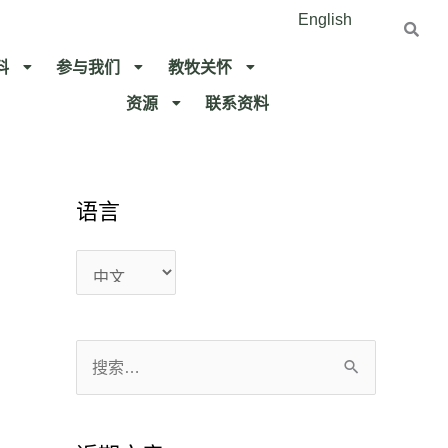
English
料
参与我们
教牧关怀​
资源
联系资料​
语言
语
语
言
言
搜
索
：