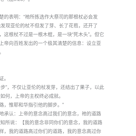
楚的表明：“祂所拣选作大祭司的那根杖必会发
他发现亚伦的杖不但发了芽、长了花苞，还开了
，这根杖不过是一根木棍，是一块“死木头”。但它
上帝向百姓发出的一个极其清楚的信息：设立亚
。
证。
一步”，不仅让亚伦的杖发芽，还结出了果子，以此
图如何，上帝的主权终必成就。
道路，惟耶和华指引他的脚步。”
地承认：上帝的意念高过我们的意念，祂的道路
先知所说：【我的意念非同你们的意念，我的道路
样，我的道路高过你们的道路，我的意念高过你