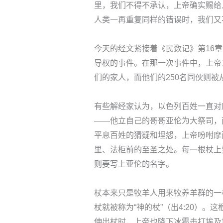
里，我们不得不承认，上帝确实赐给
人类一再重复同样的错误时，我们又
今天的经文紧接着《民数记》第16
导权的事件。在那一次事件中，上帝
们的家人，而他们的250名同伙则被从
有些解经家认为，以色列百姓一直对
——他立自己的哥哥亚伦为大祭司，
平息百姓的猜疑和埋怨，上帝吩咐摩
里、法柜前的至圣之处。每一根杖上
则要写上亚伦的名字。
杖本来只是牧羊人用来牧养羊群的一
杖就被称为“神的杖”（出4:20）。
伸出杖时，上帝也降下冰雹击打埃及地