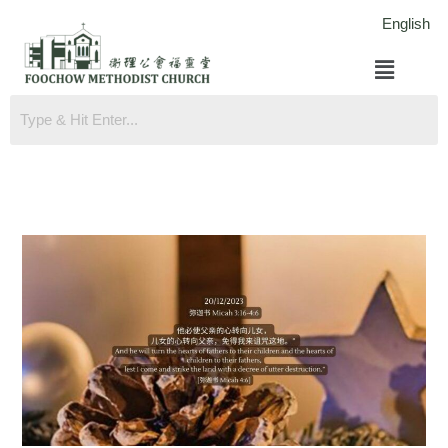
跳
English
至
菜
内
单
容