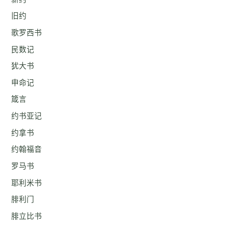
旧约
歌罗西书
民数记
犹大书
申命记
箴言
约书亚记
约拿书
约翰福音
罗马书
耶利米书
腓利门
腓立比书