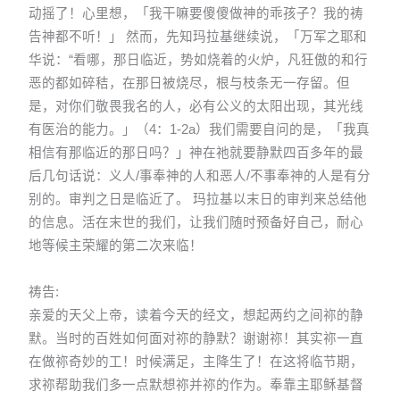
动摇了！心里想，「我干嘛要傻傻做神的乖孩子？我的祷
告神都不听！」 然而，先知玛拉基继续说，「万军之耶和
华说：“看哪，那日临近，势如烧着的火炉，凡狂傲的和行
恶的都如碎秸，在那日被烧尽，根与枝条无一存留。但
是，对你们敬畏我名的人，必有公义的太阳出现，其光线
有医治的能力。」（4：1-2a）我们需要自问的是，「我真
相信有那临近的那日吗？」神在祂就要静默四百多年的最
后几句话说：义人/事奉神的人和恶人/不事奉神的人是有分
别的。审判之日是临近了。 玛拉基以末日的审判来总结他
的信息。活在末世的我们，让我们随时预备好自己，耐心
地等候主荣耀的第二次来临！
祷告:
亲爱的天父上帝，读着今天的经文，想起两约之间祢的静
默。当时的百姓如何面对祢的静默？谢谢祢！其实祢一直
在做祢奇妙的工！时候满足，主降生了！在这将临节期，
求祢帮助我们多一点默想祢并祢的作为。奉靠主耶稣基督