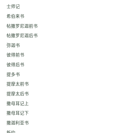
士师记
希伯来书
帖撒罗尼迦前书
帖撒罗尼迦后书
弥迦书
彼得前书
彼得后书
提多书
提摩太前书
提摩太后书
撒母耳记上
撒母耳记下
撒迦利亚书
新约