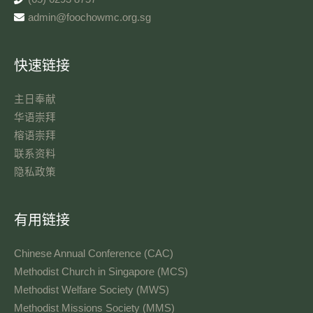
admin@foochowmc.org.sg
快速链接
主日奉献​
华语崇拜
榕语崇拜
联系资料​
隐私政策
有用链接
Chinese Annual Conference (CAC)
Methodist Church in Singapore (MCS)
Methodist Welfare Society (MWS)
Methodist Missions Society (MMS)