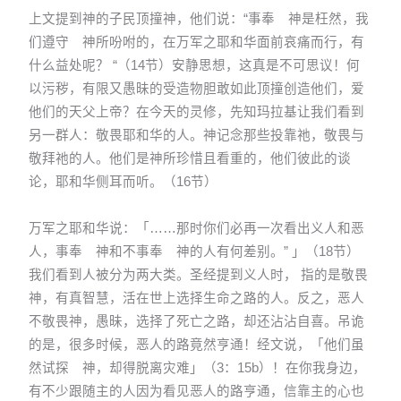
上文提到神的子民顶撞神，他们说：“事奉 神是枉然，我
们遵守 神所吩咐的，在万军之耶和华面前哀痛而行，有
什么益处呢？ “（14节）安静思想，这真是不可思议！何
以污秽，有限又愚昧的受造物胆敢如此顶撞创造他们，爱
他们的天父上帝？在今天的灵修，先知玛拉基让我们看到
另一群人：敬畏耶和华的人。神记念那些投靠祂，敬畏与
敬拜祂的人。他们是神所珍惜且看重的，他们彼此的谈
论，耶和华侧耳而听。（16节）
万军之耶和华说：「……那时你们必再一次看出义人和恶
人，事奉 神和不事奉 神的人有何差别。” 」（18节）
我们看到人被分为两大类。圣经提到义人时， 指的是敬畏
神，有真智慧，活在世上选择生命之路的人。反之，恶人
不敬畏神，愚昧，选择了死亡之路，却还沾沾自喜。吊诡
的是，很多时候，恶人的路竟然亨通！经文说，「他们虽
然试探 神，却得脱离灾难」（3：15b）！在你我身边，
有不少跟随主的人因为看见恶人的路亨通，信靠主的心也