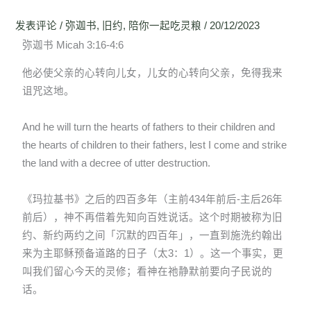
发表评论
/
弥迦书
,
旧约
,
陪你一起吃灵粮
/
20/12/2023
弥迦书 Micah 3:16-4:6
他必使父亲的心转向儿女，儿女的心转向父亲，免得我来
诅咒这地。
And he will turn the hearts of fathers to their children and
the hearts of children to their fathers, lest I come and strike
the land with a decree of utter destruction.
《玛拉基书》之后的四百多年（主前434年前后-主后26年
前后），神不再借着先知向百姓说话。这个时期被称为旧
约、新约两约之间「沉默的四百年」，一直到施洗约翰出
来为主耶稣预备道路的日子（太3：1）。这一个事实，更
叫我们留心今天的灵修；看神在祂静默前要向子民说的
话。