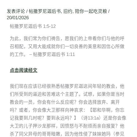
发表评论
/
帖撒罗尼迦后书
,
旧约
,
陪你一起吃灵粮
/
20/01/2026
帖撒罗尼迦后书 1:5-12
为此，我们常为你们祷告，愿我们的上帝看你们与他的呼
召相配，又用大能成就你们一切良善的美意和因信心所做
的工作。 – 帖撒罗尼迦后书 1:11
点击阅读经文
我们现在应该已经很熟悉帖撒罗尼迦这间年轻的教会，他
们所受到的逼迫和苦难这个主题了。试想，如果你是当时
教会的一员，你会有什么反应呢？你会选择放弃、离开
吗？或者，你会像大卫那样向神哀求：【耶和华啊，你忘
记我要到几时呢？要到永远吗？】（诗13:1a）还是你会像
大卫的儿子押沙龙那样，因愤怒与不耐烦而亲自报复？他
杀了同父异母的哥哥暗嫩，因为他性侵了妹妹她玛（参见