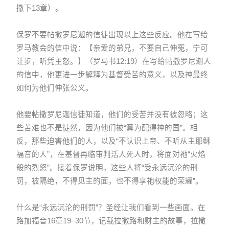
撒下13章）。
保罗不要帖撒罗尼迦的信徒出现以上这些反应。他在写给
罗马教会的信中说：【亲爱的弟兄，不要自己伸冤，宁可
让步，听凭主怒。】（罗马书12:19）在写给帖撒罗尼迦人
的信中，他更进一步解释为基督受苦的意义，以及神最终
如何为他们伸张公义。
他要帖撒罗尼迦信徒知道，他们的受苦并没有被忽略；这
些苦难也不是徒然，因为他们被“算为配得神的国”。相
反，那些迫害他们的人，以及“不认识上帝、不听从主耶稣
福音的人”，在基督再临审判活人死人时，将面对祂“火焰
般的烈怒”。接着保罗说明，这些人将“受永远沉沦的刑
罚，被隔绝，不得见主的面，也不得享祂权能的荣耀”。
什么是“永远沉沦的刑罚”？圣经让我们看到一些画面。在
路加福音16章19–30节，记载拉撒路和财主的故事，拉撒