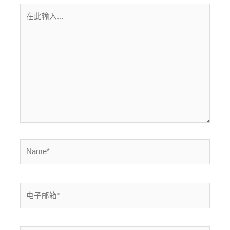
在
此
输
入...
Name*
电
子
邮
箱