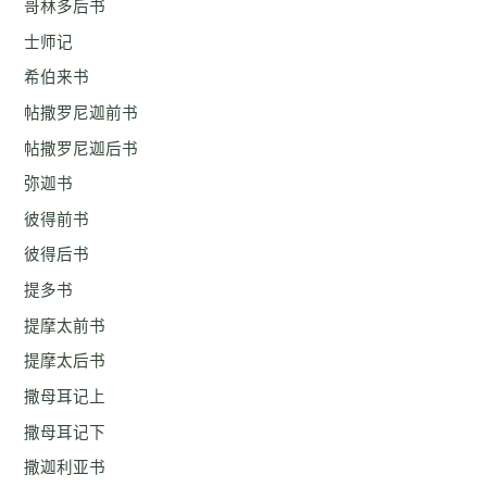
哥林多后书
士师记
希伯来书
帖撒罗尼迦前书
帖撒罗尼迦后书
弥迦书
彼得前书
彼得后书
提多书
提摩太前书
提摩太后书
撒母耳记上
撒母耳记下
撒迦利亚书