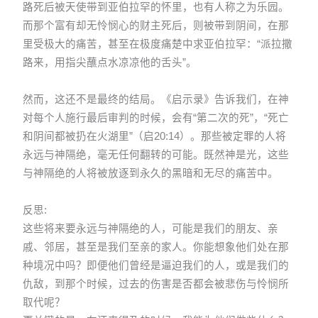
路死后被天使带到亚伯拉罕的怀里，也有人称之为乐园。
而那个富有却无怜悯心的财主死后，则被带到阴间，在那
里受极大的痛苦，甚至在极度痛楚中求亚伯拉罕：“派拉撒
路来，用指尖蘸点水凉凉他的舌头”。
然而，这还不是最终的结局。《启示录》告诉我们，在神
对每个人施行最后审判的时候，会有“第二次的死”，“死亡
和阴间都被扔在火湖里”（启20:14）。那些被定罪的人将
永远与神隔绝，毫无任何翻转的可能。既然神是光，这些
与神隔绝的人将被放逐到永久的黑暗和无尽的痛苦中。
反思:
这些将来要永远与神隔绝的人，可能是我们的朋友、亲
戚、邻居，甚至是我们至亲的家人。你能想象他们处在那
种境况中吗？即便他们曾经是逼迫我们的人，或是我们的
仇敌，到那个时候，过去的伤害是否都会被悲伤与怜悯所
取代呢？