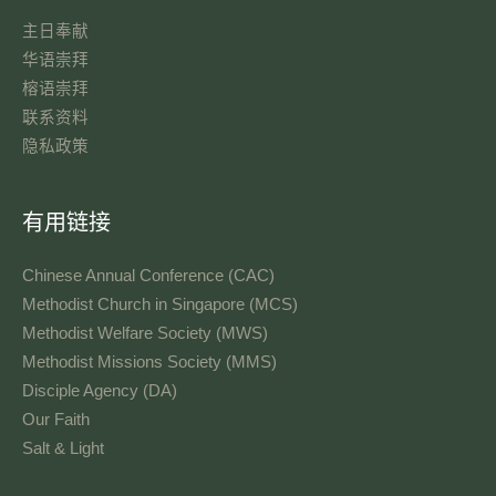
主日奉献​
华语崇拜
榕语崇拜
联系资料​
隐私政策
有用链接
Chinese Annual Conference (CAC)
Methodist Church in Singapore (MCS)
Methodist Welfare Society (MWS)
Methodist Missions Society (MMS)
Disciple Agency (DA)
Our Faith
Salt & Light