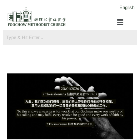
跳
English
至
菜
内
单
容