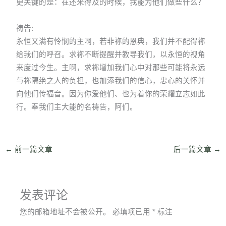
更关键的是：在还来得及的时候，我能为他们做些什么？
祷告:
永恒又满有怜悯的主啊，若非祢的恩典，我们并不配得祢
给我们的呼召。求祢不断提醒并教导我们，以永恒的视角
来度过今生。主啊，求祢增加我们心中对那些可能将永远
与祢隔绝之人的负担，也加添我们的信心，忠心的关怀并
向他们传福音。因为你爱他们、也为着你的荣耀立志如此
行。奉我们主大能的名祷告，阿们。
←
前一篇文章
后一篇文章
→
发表评论
您的邮箱地址不会被公开。
必填项已用
*
标注