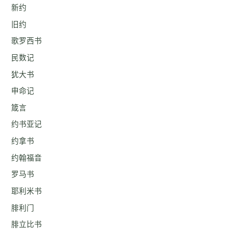
新约
旧约
歌罗西书
民数记
犹大书
申命记
箴言
约书亚记
约拿书
约翰福音
罗马书
耶利米书
腓利门
腓立比书