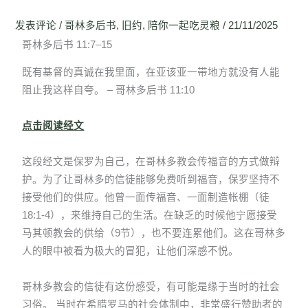
发表评论
/
哥林多后书
,
旧约
,
陪你一起吃灵粮
/
21/11/2025
哥林多后书 11:7–15
既有基督的真诚在我里面，在亚该亚一带地方就没有人能
阻止我这样自夸。 – 哥林多后书 11:10
点击阅读经文
这段经文是保罗为自己，在哥林多教会传福音的方式做辩
护。为了让哥林多的信徒能够免费听到福音，保罗坚持不
接受他们的供应。他曾一面传福音、一面制造帐棚（徒
18:1-4），来维持自己的生活。在缺乏的时候他宁愿接受
马其顿教会的供给（9节），也不要连累他们。这在哥林多
人的眼中被看为极大的冒犯，让他们深感不悦。
哥林多教会的信徒有这份感受，有可能是缘于当时的社会
习俗。 当时在希腊罗马的社会体制中，非常盛行赞助者的