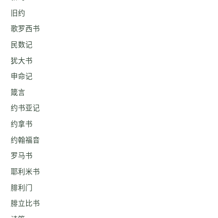
旧约
歌罗西书
民数记
犹大书
申命记
箴言
约书亚记
约拿书
约翰福音
罗马书
耶利米书
腓利门
腓立比书