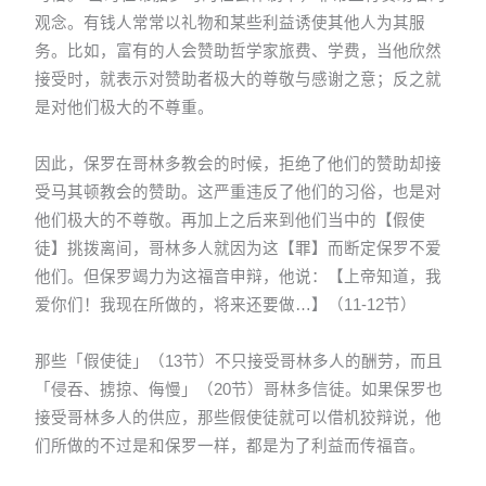
观念。有钱人常常以礼物和某些利益诱使其他人为其服
务。比如，富有的人会赞助哲学家旅费、学费，当他欣然
接受时，就表示对赞助者极大的尊敬与感谢之意；反之就
是对他们极大的不尊重。
因此，保罗在哥林多教会的时候，拒绝了他们的赞助却接
受马其顿教会的赞助。这严重违反了他们的习俗，也是对
他们极大的不尊敬。再加上之后来到他们当中的【假使
徒】挑拨离间，哥林多人就因为这【罪】而断定保罗不爱
他们。但保罗竭力为这福音申辩，他说：【上帝知道，我
爱你们！我现在所做的，将来还要做…】（11-12节）
那些「假使徒」（13节）不只接受哥林多人的酬劳，而且
「侵吞、掳掠、侮慢」（20节）哥林多信徒。如果保罗也
接受哥林多人的供应，那些假使徒就可以借机狡辩说，他
们所做的不过是和保罗一样，都是为了利益而传福音。