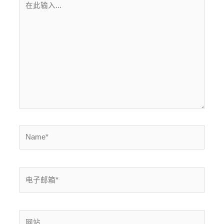
此
输
入...
Name*
电
子
邮
箱
网