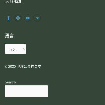
语
关注我们:
言
语言
© 2020 卫理公会福灵堂​
Search