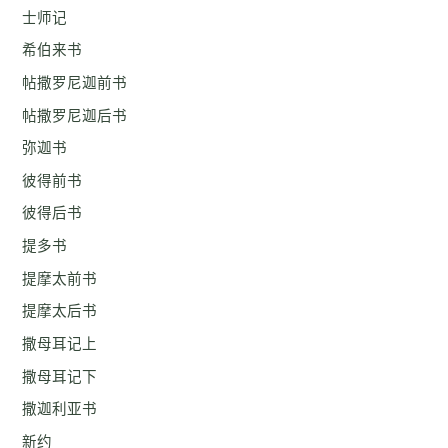
士师记
希伯来书
帖撒罗尼迦前书
帖撒罗尼迦后书
弥迦书
彼得前书
彼得后书
提多书
提摩太前书
提摩太后书
撒母耳记上
撒母耳记下
撒迦利亚书
新约