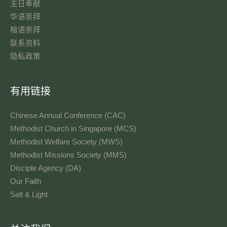
主日奉献​
华语崇拜
榕语崇拜
联系资料​
隐私政策
有用链接
Chinese Annual Conference (CAC)
Methodist Church in Singapore (MCS)
Methodist Welfare Society (MWS)
Methodist Missions Society (MMS)
Disciple Agency (DA)
Our Faith
Salt & Light