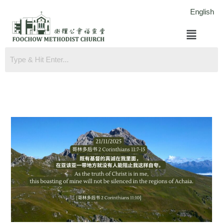
跳
English
至
菜
内
单
容