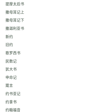
提摩太后书
撒母耳记上
撒母耳记下
撒迦利亚书
新约
旧约
歌罗西书
民数记
犹大书
申命记
箴言
约书亚记
约拿书
约翰福音