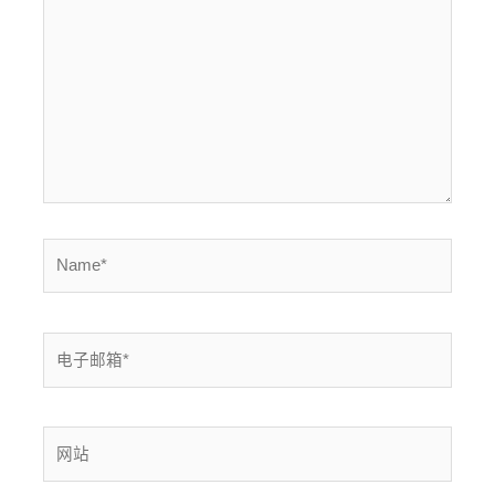
输
入...
Name*
电
子
邮
箱
网
*
站