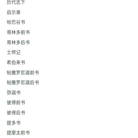
历代志下
启示录
哈巴谷书
哥林多前书
哥林多后书
士师记
希伯来书
帖撒罗尼迦前书
帖撒罗尼迦后书
弥迦书
彼得前书
彼得后书
提多书
提摩太前书