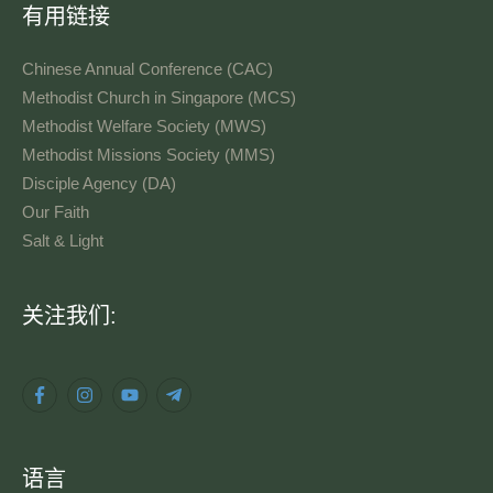
有用链接
Chinese Annual Conference (CAC)
Methodist Church in Singapore (MCS)
Methodist Welfare Society (MWS)
Methodist Missions Society (MMS)
Disciple Agency (DA)
Our Faith
Salt & Light
语
关注我们:
言
语言