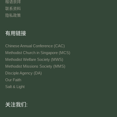
榕语崇拜
联系资料​
隐私政策
有用链接
Chinese Annual Conference (CAC)
Methodist Church in Singapore (MCS)
Methodist Welfare Society (MWS)
Methodist Missions Society (MMS)
Disciple Agency (DA)
Our Faith
Salt & Light
语
关注我们:
言