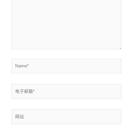
入...
Name*
电
子
邮
箱
网
*
站