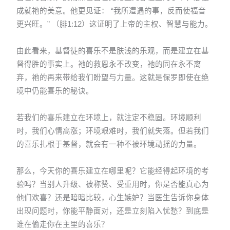
成就祂的美意。他更见证： “我所遭遇的事，反而使福音
更兴旺。” （腓1:12）这证明了上帝的主权、智慧与能力。
由此看来，基督徒的喜乐不是肤浅的乐观，而是建立在基
督得胜的事实上。祂的救恩永不改变，祂的同在永不离
弃，祂的再来带给我们盼望与力量。这就是保罗即使在绝
境中仍能喜乐的秘诀。
若我们的喜乐建立在环境上，就注定不稳固。环境顺利
时，我们心情高涨；环境艰难时，我们就失落。但若我们
的喜乐扎根于基督，就会有一种不被环境动摇的力量。
那么，今天你的喜乐建立在哪里呢？它能经得起环境的考
验吗？当别人升级、被称赞、受重用时，你是否能真心为
他们欢喜？还是暗暗比较，心生嫉妒？当医生告诉你身体
出现问题时，你能平静面对，还是立刻陷入忧愁？到底是
谁在偷走你在主里的喜乐？