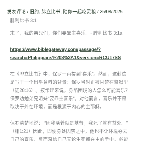
发表评论
/
旧约
,
腓立比书
,
陪你一起吃灵粮
/
25/08/2025
腓利比书 3:1
末了，我的弟兄们，你们要靠主喜乐。- 腓利比书 3:1a
https://www.biblegateway.com/passage/?
search=Philippians%203%3A1&version=RCU17SS
在《腓立比书》中，保罗一再提到“喜乐”。然而，这封信
是写于一个出乎意料的背景：保罗当时正被囚禁在监狱里
（徒28:16）。按常理来说，身陷困境的人怎么可能喜乐？
保罗劝勉弟兄姐妹“要靠主喜乐”。对他而言，喜乐并不是
取决于外在环境，而是根源于内心的主耶稣。
保罗清楚地说： “因我活着就是基督，我死了就有益处。”
（腓1:21）因此，即便身处囚禁之中，他也不让环境夺去
自己的喜乐，反而深信自己无论生死都在主的手中，必能