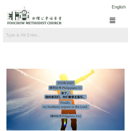
跳
English
至
菜
内
单
容