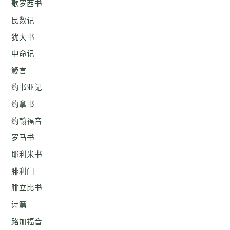
歌罗西书
民数记
犹大书
申命记
箴言
约书亚记
约拿书
约翰福音
罗马书
耶利米书
腓利门
腓立比书
诗篇
路加福音