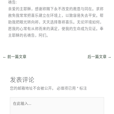
祷告:
亲爱的主耶稣，感谢祢赐下永不改变的救恩与同在。求祢
赦免我常常把喜乐建立在环境上，以致容易失去平安。帮
助我把眼光转向祢，天天选择靠祢喜乐。无论环境如何，
愿我的心常有从祢而来的满足，使我的生命成为见证。奉
主耶稣的名祷告，阿们。
←
前一篇文章
后一篇文章
→
发表评论
您的邮箱地址不会被公开。
必填项已用
*
标注
在
此
输