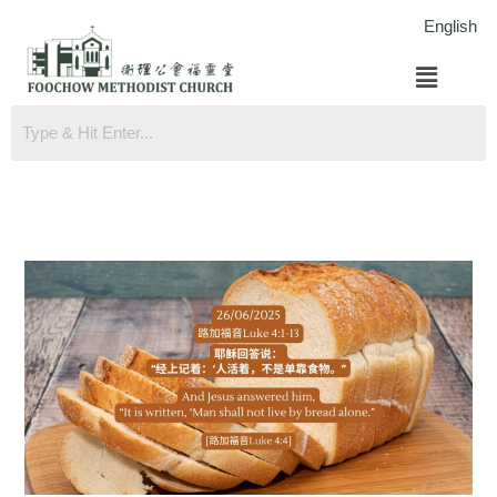
跳
English
至
菜
内
单
容