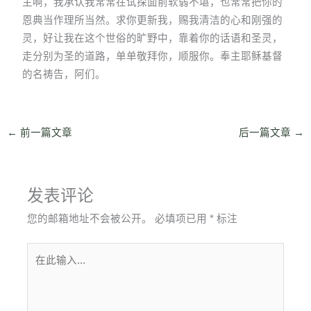
主啊，我承认我常常在试探面前软弱不堪，也常常把你的
恩典当作理所当然。求你更新我，赐我清洁的心和刚强的
灵，好让我在这个世俗的旷野中，靠着你的话语和圣灵，
走分别为圣的道路，单单敬拜你，顺服你。奉主耶稣基督
的名祷告，阿们。
←
前一篇文章
后一篇文章
→
发表评论
您的邮箱地址不会被公开。
必填项已用
*
标注
在
此
输
入...