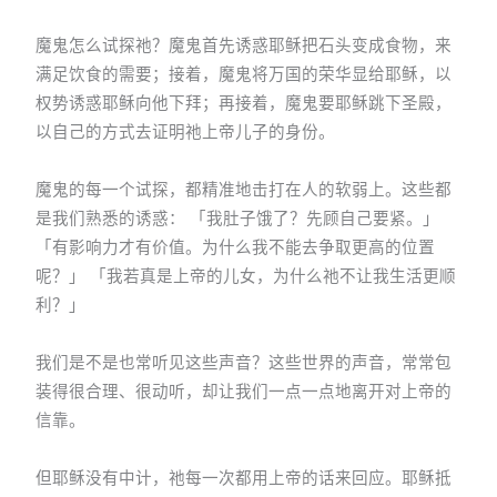
魔鬼怎么试探祂？魔鬼首先诱惑耶稣把石头变成食物，来
满足饮食的需要；接着，魔鬼将万国的荣华显给耶稣，以
权势诱惑耶稣向他下拜；再接着，魔鬼要耶稣跳下圣殿，
以自己的方式去证明祂上帝儿子的身份。
魔鬼的每一个试探，都精准地击打在人的软弱上。这些都
是我们熟悉的诱惑： 「我肚子饿了？先顾自己要紧。」
「有影响力才有价值。为什么我不能去争取更高的位置
呢？」 「我若真是上帝的儿女，为什么祂不让我生活更顺
利？」
我们是不是也常听见这些声音？这些世界的声音，常常包
装得很合理、很动听，却让我们一点一点地离开对上帝的
信靠。
但耶稣没有中计，祂每一次都用上帝的话来回应。耶稣抵