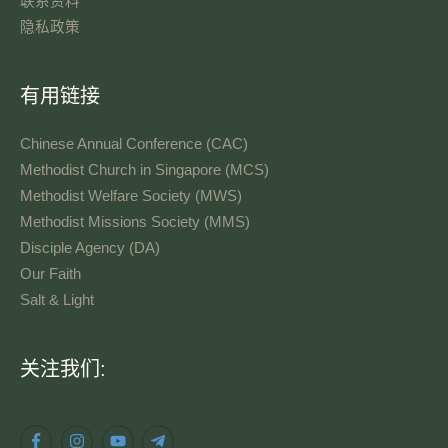
联系资料​
隐私政策
有用链接
Chinese Annual Conference (CAC)
Methodist Church in Singapore (MCS)
Methodist Welfare Society (MWS)
Methodist Missions Society (MMS)
Disciple Agency (DA)
Our Faith
Salt & Light
语
关注我们:
言