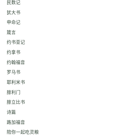
民数记
犹大书
申命记
箴言
约书亚记
约拿书
约翰福音
罗马书
耶利米书
腓利门
腓立比书
诗篇
路加福音
陪你一起吃灵粮