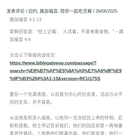
发表评论
/
旧约
,
路加福音
,
陪你一起吃灵粮
/
26/06/2025
路加福音 4:1-13
耶稣回答说：“经上记着： ‘人活着，不是单靠食物。” – 路
加福音 4:4
点击以下链接阅读经文：
https://www.biblegateway.com/passage/?
search=%E8%B7%AF%E5%8A%A0%E7%A6%8F%E9
%9F%B3%204%3A1-13&version=RCU17SS
要在一个充满诱惑、以自我为中心的社会里，活出与众不
同的生命，并不容易。
从出埃及到进入迦南，以色列一次次经历上帝的怜悯、忍
耐和拯救。但士师记告诉我们，他们的回应却是一再地重
复恶性循环。上帝救他们脱离仇敌，他们就安逸；他们一