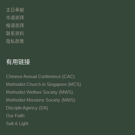
主日奉献​
华语崇拜
榕语崇拜
联系资料​
隐私政策
有用链接
Chinese Annual Conference (CAC)
Methodist Church in Singapore (MCS)
Methodist Welfare Society (MWS)
Methodist Missions Society (MMS)
Disciple Agency (DA)
Our Faith
Salt & Light