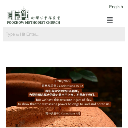
跳
English
至
菜
内
单
容