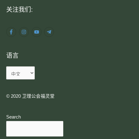
语
关注我们:
言
语言
© 2020 卫理公会福灵堂​
Search