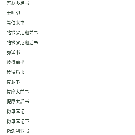
哥林多后书
士师记
希伯来书
帖撒罗尼迦前书
帖撒罗尼迦后书
弥迦书
彼得前书
彼得后书
提多书
提摩太前书
提摩太后书
撒母耳记上
撒母耳记下
撒迦利亚书