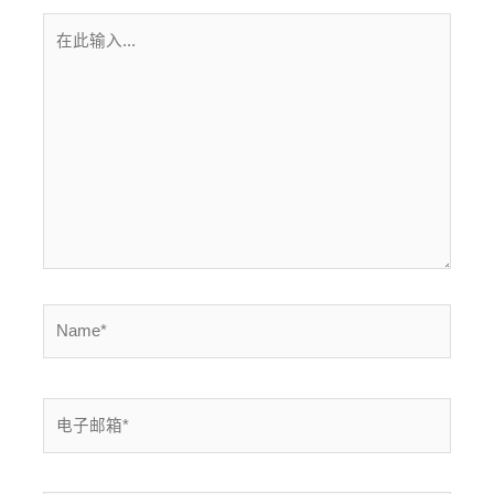
在
此
输
入...
Name*
电
子
邮