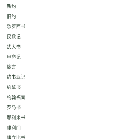
新约
旧约
歌罗西书
民数记
犹大书
申命记
箴言
约书亚记
约拿书
约翰福音
罗马书
耶利米书
腓利门
腓立比书