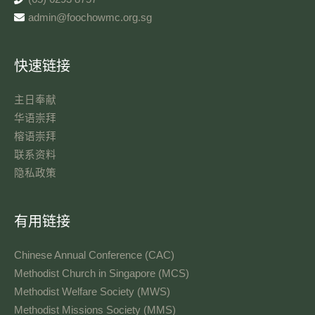
admin@foochowmc.org.sg
快速链接
主日奉献​
华语崇拜
榕语崇拜
联系资料​
隐私政策
有用链接
Chinese Annual Conference (CAC)
Methodist Church in Singapore (MCS)
Methodist Welfare Society (MWS)
Methodist Missions Society (MMS)