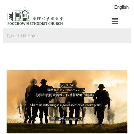
跳
English
至
菜
内
单
容