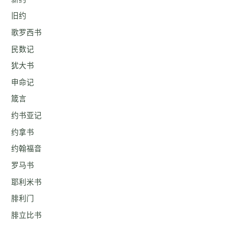
旧约
歌罗西书
民数记
犹大书
申命记
箴言
约书亚记
约拿书
约翰福音
罗马书
耶利米书
腓利门
腓立比书