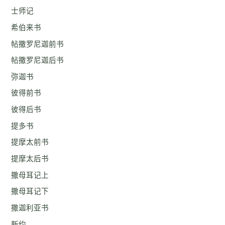
士师记
希伯来书
帖撒罗尼迦前书
帖撒罗尼迦后书
弥迦书
彼得前书
彼得后书
提多书
提摩太前书
提摩太后书
撒母耳记上
撒母耳记下
撒迦利亚书
新约