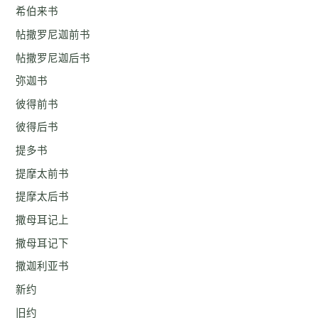
希伯来书
帖撒罗尼迦前书
帖撒罗尼迦后书
弥迦书
彼得前书
彼得后书
提多书
提摩太前书
提摩太后书
撒母耳记上
撒母耳记下
撒迦利亚书
新约
旧约