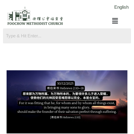
跳
English
至
菜
内
单
容