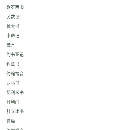
歌罗西书
民数记
犹大书
申命记
箴言
约书亚记
约拿书
约翰福音
罗马书
耶利米书
腓利门
腓立比书
诗篇