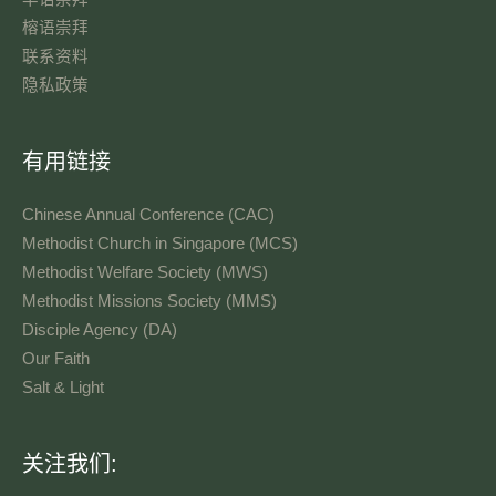
榕语崇拜
联系资料​
隐私政策
有用链接
Chinese Annual Conference (CAC)
Methodist Church in Singapore (MCS)
Methodist Welfare Society (MWS)
Methodist Missions Society (MMS)
Disciple Agency (DA)
Our Faith
Salt & Light
语
关注我们:
言