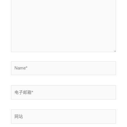
输
入...
Name*
电
子
邮
箱
网
*
站