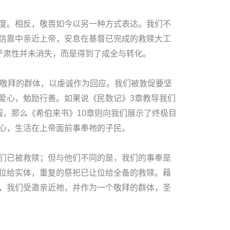
度。相反，敬畏如今以另一种方式表达。我们不
信靠中亲近上帝，安息在基督已完成的救赎大工
严肃性并未消失，而是得到了成全与转化。
个敬拜的群体，以虔诚作为回应。我们被敦促要坚
爱心，勉励行善。如果说《民数记》3章教导我们
服，那么《希伯来书》10章则向我们展示了终极目
心，生活在上帝面前事奉祂的子民。
们已被救赎；但与他们不同的是，我们的事奉是
位给实体，重复的祭祀已让位给全备的救赎。藉
，我们受邀亲近祂，并作为一个敬拜的群体，圣