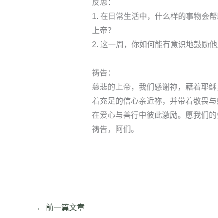
反思：
1. 在日常生活中，什么样的事物会
上帝？
2. 这一周，你如何能有意识地鼓励
祷告：
慈悲的上帝，我们感谢祢，藉着耶稣
着充足的信心亲近祢，并带着敬畏与
在爱心与善行中彼此激励。愿我们的
祷告，阿们。
←
前一篇文章