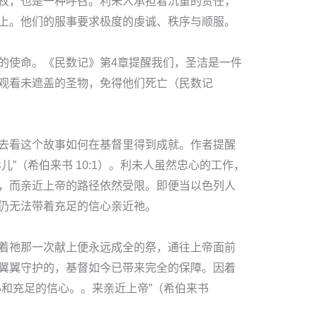
权，也是一种呼召。利未人承担着沉重的责任，
上。他们的服事要求极度的虔诚、秩序与顺服。
的使命。《民数记》第4章提醒我们，圣洁是一件
观看未遮盖的圣物，免得他们死亡（民数记
去看这个故事如何在基督里得到成就。作者提醒
儿”（希伯来书 10:1）。利未人虽然忠心的工作，
，而亲近上帝的路径依然受限。即便当以色列人
仍无法带着充足的信心亲近祂。
着祂那一次献上便永远成全的祭，通往上帝面前
翼翼守护的，基督如今已带来完全的保障。因着
心和充足的信心。。来亲近上帝”（希伯来书