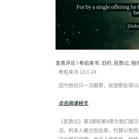
发表评论
/
希伯来书
,
旧约
,
民数记
,
陪
希伯来书 10:1-24
因为他仅只一次献祭，就使那些得以成圣
点击阅读经文
《民数记》第3章和第4章为我们展示
活。利未人被分别出来，代替以色列