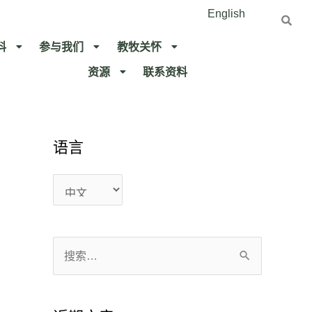
English
料
参与我们
教牧关怀​
资源
联系资料​
语言
语
语
言
言
搜
索
：