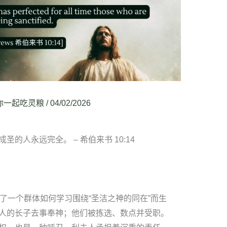
你一起吃灵粮
/
04/02/2026
的人永远完全。 – 希伯来书 10:14
了一个群体如何学习围绕“圣洁之神的同在”而生
人的长子去事奉神；他们被拣选、数点并受职。