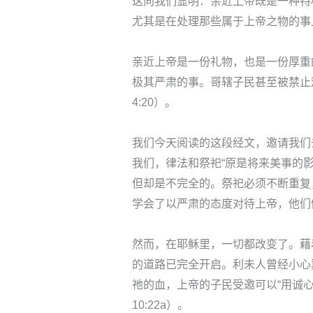
这向我们显明：亲近上帝既是一种特
尤其是在处理那些属于上帝之物的事
亲近上帝是一份礼物，也是一份厚重
极其严肃的事。哥辖子民甚至被禁止
4:20）。
我们今天阅读的这段经文，邀请我们
我们，律法和祭祀“原是将来美事的影
但却是不完全的。祭祀必须不断重复
学会了以严肃的态度对待上帝，他们
然而，在耶稣里，一切都改变了。藉
的道路已完全开启。利未人曾经小心
祂的血，上帝的子民受邀可以“用诚
10:22a）。