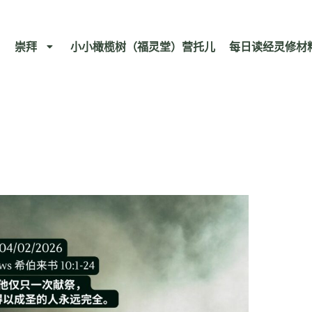
崇拜
小小橄榄树（福灵堂）营托儿
每日读经灵修材