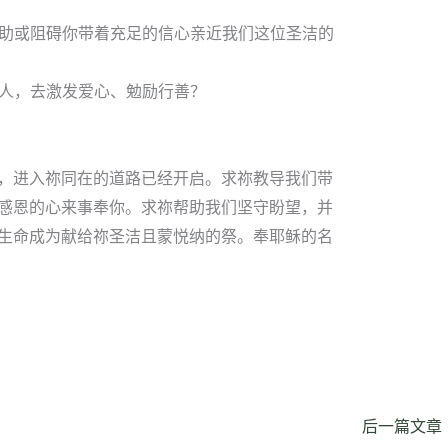
帮助或阻碍你带着充足的信心亲近我们这位圣洁的
他人，去激发爱心、勉励行善？
，进入祢同在的道路已经开启。求祢教导我们带
感恩的心来事奉你。求祢帮助我们坚守盼望，并
生命成为献给祢圣洁且蒙悦纳的祭。奉耶稣的名
后一篇文章