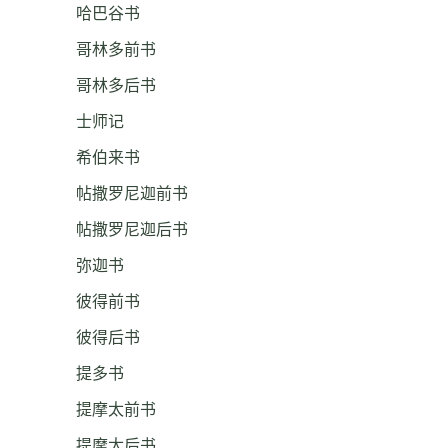
哈巴谷书
哥林多前书
哥林多后书
士师记
希伯来书
帖撒罗尼迦前书
帖撒罗尼迦后书
弥迦书
彼得前书
彼得后书
提多书
提摩太前书
提摩太后书