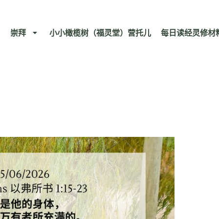
崇拜
小小橄榄树（福灵堂）营托儿
每日读经灵修材