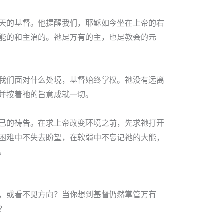
天的基督。他提醒我们，耶稣如今坐在上帝的右
能的和主治的。祂是万有的主，也是教会的元
我们面对什么处境，基督始终掌权。祂没有远离
并按着祂的旨意成就一切。
己的祷告。在求上帝改变环境之前，先求祂打开
困难中不失去盼望，在软弱中不忘记祂的大能，
。
，或看不见方向？当你想到基督仍然掌管万有
？