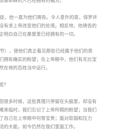
信靠耶稣的人已经拥有的福分。
信徒，他一直为他们祷告。令人意外的是，保罗并
没有求上帝改变他们的处境。相反地，他祷告的
正明白自己在基督里已经拥有的一切。
8节），使他们真正看见那些已经属于他们的恩
们拥有确实的盼望；在上帝眼中，他们有无比宝
然在祂的百姓当中运行。
呢？
但很多时候，这些真理只停留在头脑里，却没有
难来临时，我们忘记了上帝所赐的盼望；当我们
了自己在上帝眼中何等宝贵；面对软弱和压力
活的大能，如今仍然在我们里面工作。