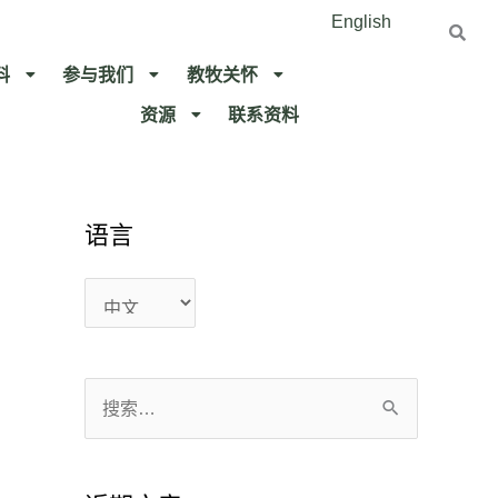
English
料
参与我们
教牧关怀​
资源
联系资料​
语言
语
语
言
言
搜
索
：