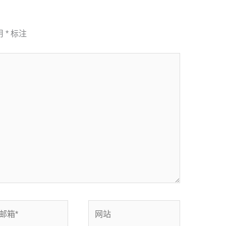
用
*
标注
网
站