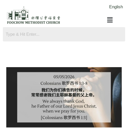
跳
English
至
菜
内
单
容