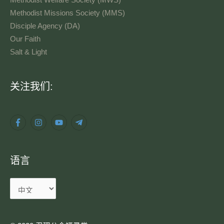
Methodist Welfare Society (MWS)
Methodist Missions Society (MMS)
Disciple Agency (DA)
Our Faith
Salt & Light
语
关注我们:
言
语言