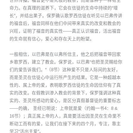
世界传播。福音更不是死板的教条，而是像种子一样有生
命力。在真理的滋养下，它会在信徒的生命中持续的“增
长”，并结出果子。保罗确认歌罗西信徒在听见以巴弗传讲
的福音后，福音同样在他们中间带来真实的改变和教会的
兴旺，证明了福音的真实性——真正认识福音，活出福音
的生命就有信心，爱心和存在天上的盼望。
一般相信，以巴弗是在以弗所信主，他之后把福音带回家
乡歌罗西，建立了教会。保罗说，以巴弗“也把圣灵赐给你
们的爱告诉我们。“（8节）这种爱不只是人际间的友好，
而是圣灵在信徒心中运行所产生的结果。它是一种超越本
性的、属上帝的爱，表明歌罗西信徒的生命因信仰有了真
实的改变。在假教训渗入教会的背景下，保罗强调这种真
实的、圣灵所感动的爱心，是区分真假基督徒的重要标志
——的确， 圣经已明说：上帝就是爱（约翰一书4：8 &
16节）；真正属上帝的人，真是要活出因圣灵在生命里不
断动工而有的爱，让我们在接下来的四个月，专注，靠主
学习“活出主爱”。