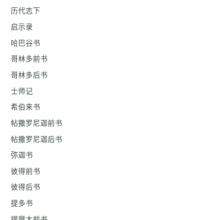
历代志下
启示录
哈巴谷书
哥林多前书
哥林多后书
士师记
希伯来书
帖撒罗尼迦前书
帖撒罗尼迦后书
弥迦书
彼得前书
彼得后书
提多书
提摩太前书