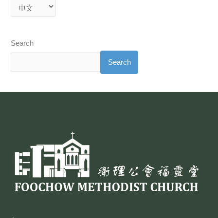
Search
Search