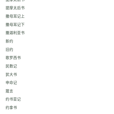
提摩太后书
撒母耳记上
撒母耳记下
撒迦利亚书
新约
旧约
歌罗西书
民数记
犹大书
申命记
箴言
约书亚记
约拿书