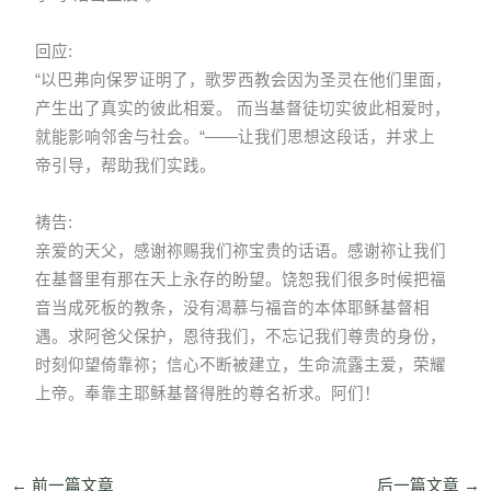
回应:
“以巴弗向保罗证明了，歌罗西教会因为圣灵在他们里面，
产生出了真实的彼此相爱。 而当基督徒切实彼此相爱时，
就能影响邻舍与社会。“——让我们思想这段话，并求上
帝引导，帮助我们实践。
祷告:
亲爱的天父，感谢祢赐我们祢宝贵的话语。感谢祢让我们
在基督里有那在天上永存的盼望。饶恕我们很多时候把福
音当成死板的教条，没有渴慕与福音的本体耶稣基督相
遇。求阿爸父保护，恩待我们，不忘记我们尊贵的身份，
时刻仰望倚靠祢；信心不断被建立，生命流露主爱，荣耀
上帝。奉靠主耶稣基督得胜的尊名祈求。阿们！
←
前一篇文章
后一篇文章
→