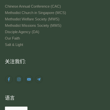
Chinese Annual Conference (CAC)
Methodist Church in Singapore (MCS)
Methodist Welfare Society (MWS)
Methodist Missions Society (MMS)
Disciple Agency (DA)
Our Faith
Salt & Light
语
关注我们:
言
语言