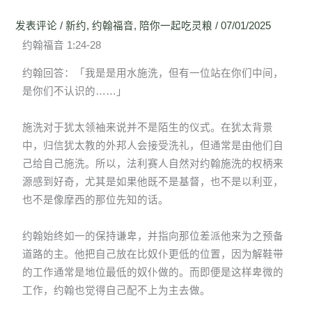
发表评论
/
新约
,
约翰福音
,
陪你一起吃灵粮
/
07/01/2025
约翰福音 1:24-28
约翰回答：「我是是用水施洗，但有一位站在你们中间，
是你们不认识的……」
施洗对于犹太领袖来说并不是陌生的仪式。在犹太背景
中，归信犹太教的外邦人会接受洗礼，但通常是由他们自
己给自己施洗。所以，法利赛人自然对约翰施洗的权柄来
源感到好奇，尤其是如果他既不是基督，也不是以利亚，
也不是像摩西的那位先知的话。
约翰始终如一的保持谦卑，并指向那位差派他来为之预备
道路的主。他把自己放在比奴仆更低的位置，因为解鞋带
的工作通常是地位最低的奴仆做的。而即便是这样卑微的
工作，约翰也觉得自己配不上为主去做。