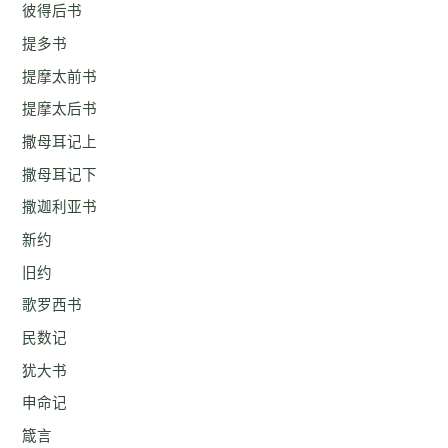
彼得后书
提多书
提摩太前书
提摩太后书
撒母耳记上
撒母耳记下
撒迦利亚书
新约
旧约
歌罗西书
民数记
犹大书
申命记
箴言