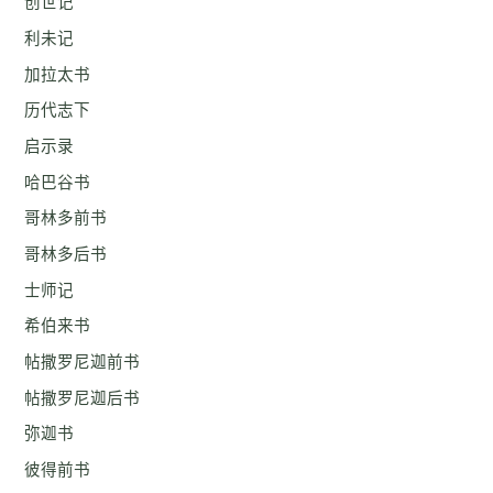
创世记
利未记
加拉太书
历代志下
启示录
哈巴谷书
哥林多前书
哥林多后书
士师记
希伯来书
帖撒罗尼迦前书
帖撒罗尼迦后书
弥迦书
彼得前书