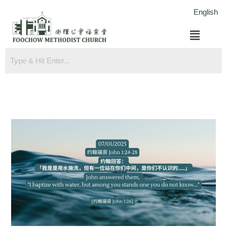
跳
English
至
菜
内
单
容