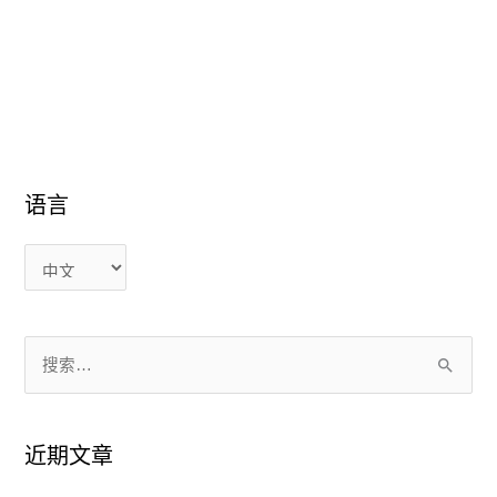
语言
语
语
言
言
搜
索
：
近期文章