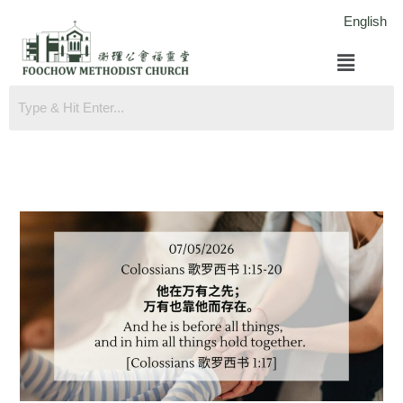
跳
English
至
菜
内
单
容