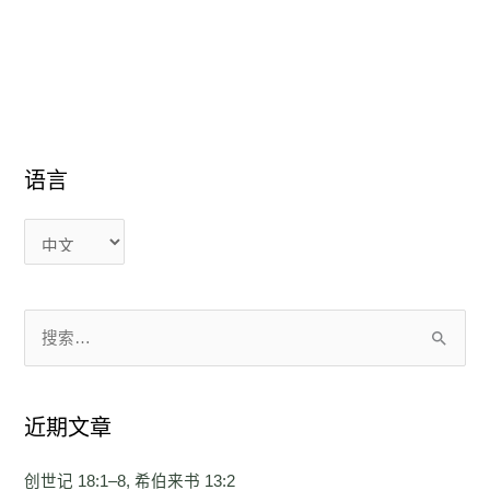
语言
语
语
言
言
搜
索
：
近期文章
创世记 18:1–8, 希伯来书 13:2