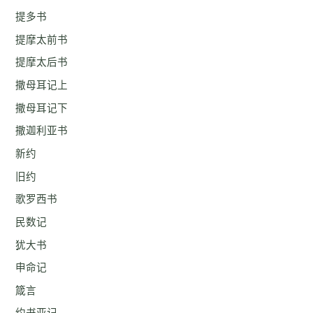
提多书
提摩太前书
提摩太后书
撒母耳记上
撒母耳记下
撒迦利亚书
新约
旧约
歌罗西书
民数记
犹大书
申命记
箴言