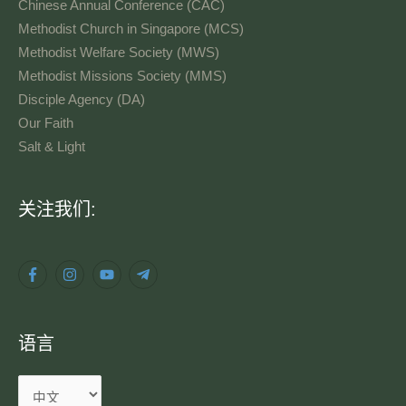
Chinese Annual Conference (CAC)
Methodist Church in Singapore (MCS)
Methodist Welfare Society (MWS)
Methodist Missions Society (MMS)
Disciple Agency (DA)
Our Faith
Salt & Light
语
关注我们:
言
语言