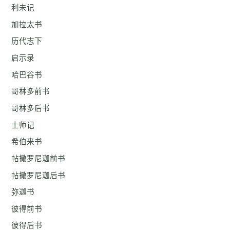
利未记
加拉太书
历代志下
启示录
哈巴谷书
哥林多前书
哥林多后书
士师记
希伯来书
帖撒罗尼迦前书
帖撒罗尼迦后书
弥迦书
彼得前书
彼得后书