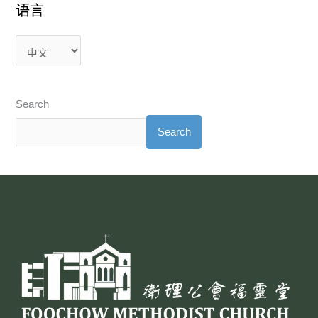
语言
Search
Search