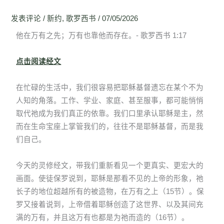
发表评论
/
新约
,
歌罗西书
/
07/05/2026
他在万有之先；万有也靠他而存在。- 歌罗西书 1:17
点击阅读经文
在忙碌的生活中，我们很容易把耶稣基督遗忘在某个不为
人知的角落。工作、学业、家庭、甚至服事，都可能悄悄
取代祂成为我们真正的依靠。我们口里承认耶稣是主，然
而在生命宝座上掌管我们的，往往不是耶稣基督，而是我
们自己。
今天的灵修经文，带我们重新看见一个更真实、更宏大的
画面。使徒保罗说到，耶稣是那看不见的上帝的形象，祂
长子的地位超越所有的被造物，在万有之上（15节）。保
罗又接着说到，上帝借着耶稣创造了这世界、以及其间充
满的万有，并且这万有也都是为祂而造的（16节）。