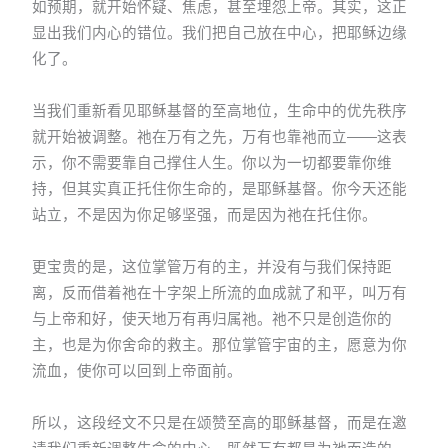
如预期，就开始怀疑、焦虑，甚至埋怨上帝。其实，这正
显出我们内心的错位。我们把自己放在中心，把耶稣边缘
化了。
当我们重新看见耶稣基督的至高地位，生命中的优先秩序
就开始被调整。祂在万有之先，万有也靠祂而立——这表
示，你不需要靠自己撑住人生。你以为一切都要靠你维
持，但其实真正托住你生命的，是耶稣基督。你今天还能
站立，不是因为你足够坚强，而是因为祂在托住你。
更宝贵的是，这位掌管万有的主，并没有与我们保持距
离，反而借着祂在十字架上所流的血成就了和平，叫万有
与上帝和好，使天地万有再归属祂。祂不只是创造你的
主，也是为你舍命的救主。那位掌管宇宙的主，愿意为你
流血，使你可以回到上帝面前。
所以，这段经文不只是在颂赞至高的耶稣基督，而是在邀