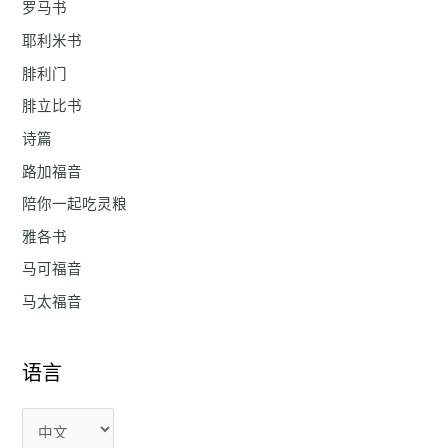
罗马书
耶利米书
腓利门
腓立比书
诗篇
路加福音
陪你一起吃灵粮
雅各书
马可福音
马太福音
语言