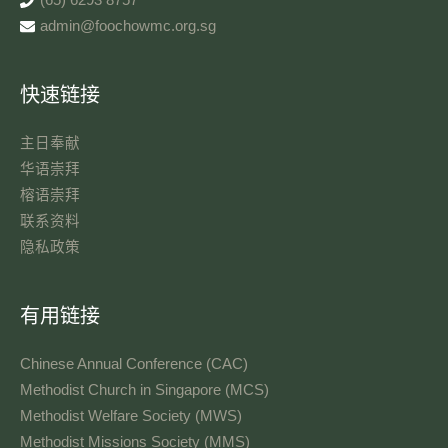
(65) 6293 8757
admin@foochowmc.org.sg
快速链接
主日奉献​
华语崇拜
榕语崇拜
联系资料​
隐私政策
有用链接
Chinese Annual Conference (CAC)
Methodist Church in Singapore (MCS)
Methodist Welfare Society (MWS)
Methodist Missions Society (MMS)