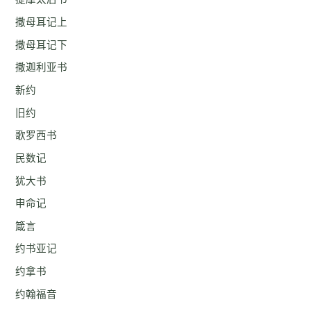
撒母耳记上
撒母耳记下
撒迦利亚书
新约
旧约
歌罗西书
民数记
犹大书
申命记
箴言
约书亚记
约拿书
约翰福音