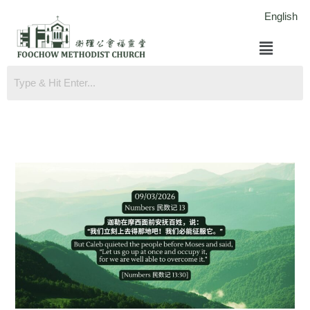
跳
English
至
菜
内
单
容