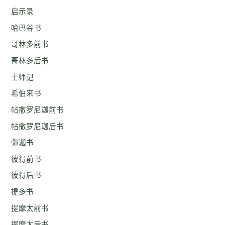
启示录
哈巴谷书
哥林多前书
哥林多后书
士师记
希伯来书
帖撒罗尼迦前书
帖撒罗尼迦后书
弥迦书
彼得前书
彼得后书
提多书
提摩太前书
提摩太后书