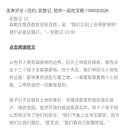
发表评论
/
旧约
,
民数记
,
陪你一起吃灵粮
/
09/03/2026
民数记 13
迦勒在摩西面前安抚百姓，说：“我们立刻上去得那地吧！
我们必能征服它。” – 民数记 13:30
点击阅读经文
以色列人来到迦南地的边界，应许之地就在眼前，摩西派
出十二个探子去窥探那地。四十天后，他们带回令人惊叹
的证据：那地果然流奶与蜜之地，一串葡萄需要两个人抬
着。上帝所说的一切都是真的。
探子们不仅报告土地的美好，也描述那里的居民强壮高
大、城邑坚固。虽然环境的挑战是真实的，但十个探子却
让恐惧主导了他们的结论：“我们不能上去攻击那民，因为
他们比我们强壮。”甚至说：“我们看自己就像蚱蜢。”