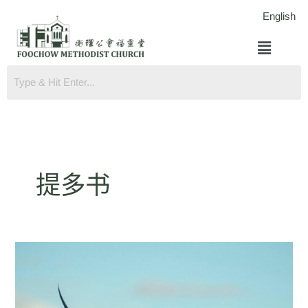
跳
English
至
菜
内
单
容
提多书
提
多
书
2:11-