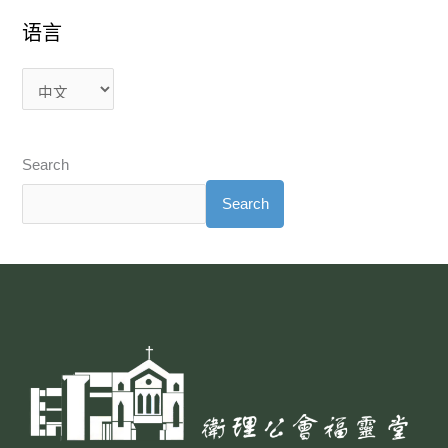
语言
Search
Search