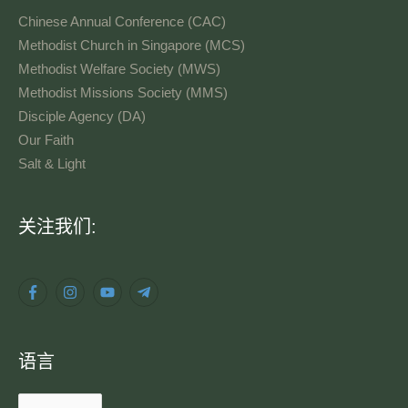
Chinese Annual Conference (CAC)
Methodist Church in Singapore (MCS)
Methodist Welfare Society (MWS)
Methodist Missions Society (MMS)
Disciple Agency (DA)
Our Faith
Salt & Light
语
关注我们:
言
语言