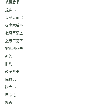
彼得后书
提多书
提摩太前书
提摩太后书
撒母耳记上
撒母耳记下
撒迦利亚书
新约
旧约
歌罗西书
民数记
犹大书
申命记
箴言