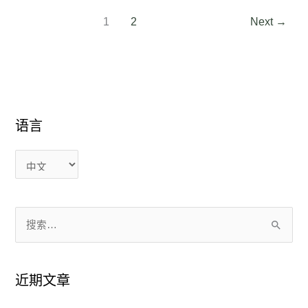
1
2
Next
→
语言
语
语
言
言
搜
索
：
近期文章