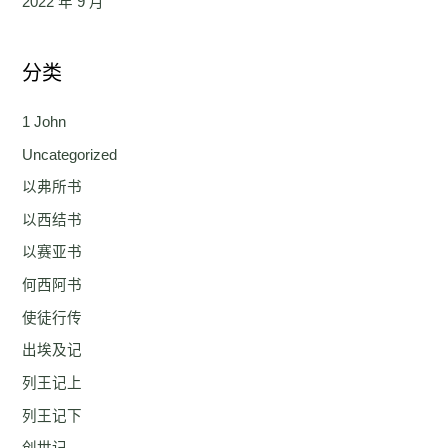
2022 年 9 月
分类
1 John
Uncategorized
以弗所书
以西结书
以赛亚书
何西阿书
使徒行传
出埃及记
列王记上
列王记下