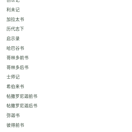
创世记
利未记
加拉太书
历代志下
启示录
哈巴谷书
哥林多前书
哥林多后书
士师记
希伯来书
帖撒罗尼迦前书
帖撒罗尼迦后书
弥迦书
彼得前书