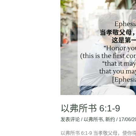
以
弗
所
书
6:1-
9
以弗所书 6:1-9
发表评论
/
以弗所书
,
新约
/
17/06/2
以弗所书 6:1-9 当孝敬父母，使