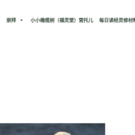
崇拜
小小橄榄树（福灵堂）营托儿
每日读经灵修材