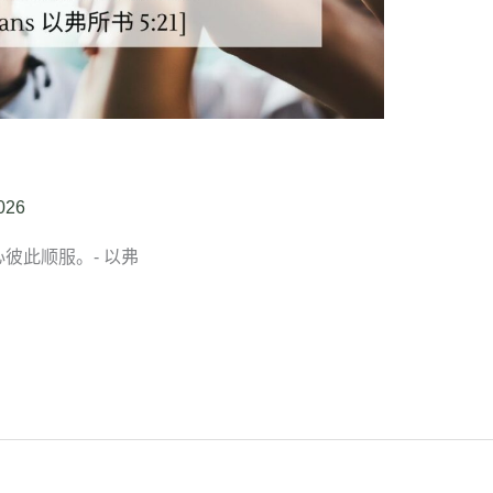
026
的心彼此顺服。- 以弗