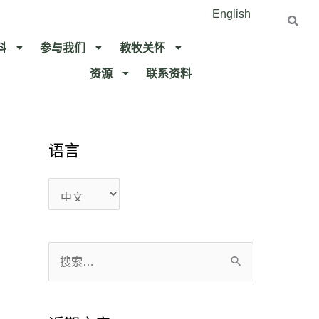
English
料
参与我们
教牧关怀​
资源
联系资料​
语言
语
语
言
言
搜
索
：