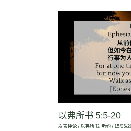
以
弗
所
书
5:5-
20
以弗所书 5:5-20
发表评论
/
以弗所书
,
新约
/
15/06/2