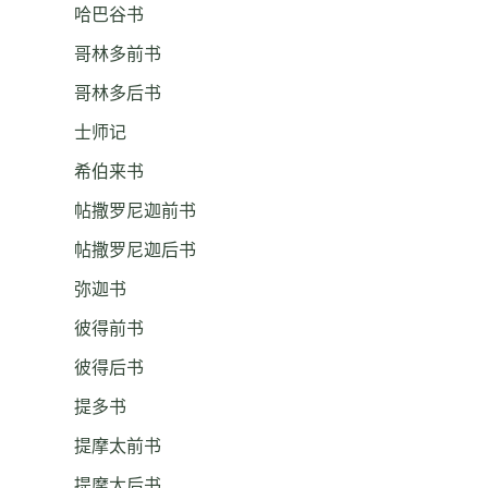
哈巴谷书
哥林多前书
哥林多后书
士师记
希伯来书
帖撒罗尼迦前书
帖撒罗尼迦后书
弥迦书
彼得前书
彼得后书
提多书
提摩太前书
提摩太后书