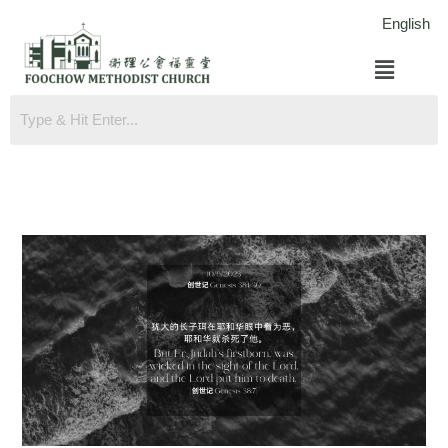
跳
English
至
菜
内
单
容