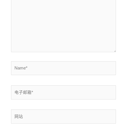
输
入...
Name*
电
子
邮
箱
网
*
站