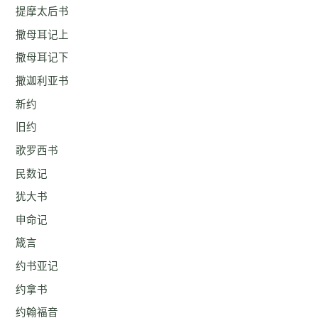
提摩太后书
撒母耳记上
撒母耳记下
撒迦利亚书
新约
旧约
歌罗西书
民数记
犹大书
申命记
箴言
约书亚记
约拿书
约翰福音