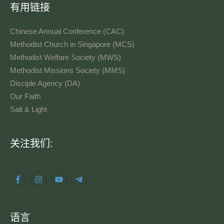
有用链接
Chinese Annual Conference (CAC)
Methodist Church in Singapore (MCS)
Methodist Welfare Society (MWS)
Methodist Missions Society (MMS)
Disciple Agency (DA)
Our Faith
Salt & Light
语
关注我们:
言
语言