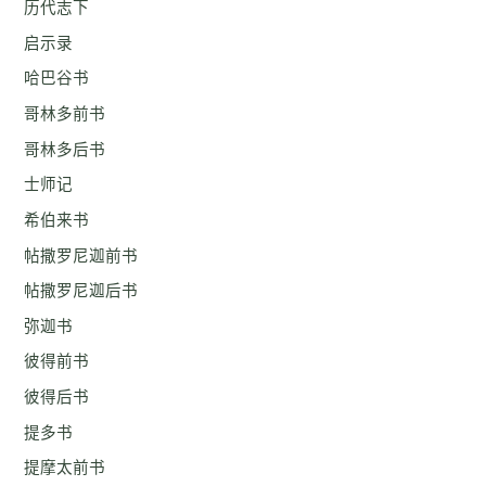
历代志下
启示录
哈巴谷书
哥林多前书
哥林多后书
士师记
希伯来书
帖撒罗尼迦前书
帖撒罗尼迦后书
弥迦书
彼得前书
彼得后书
提多书
提摩太前书