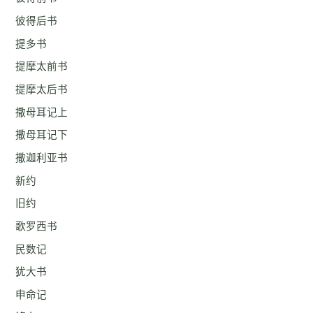
彼得后书
提多书
提摩太前书
提摩太后书
撒母耳记上
撒母耳记下
撒迦利亚书
新约
旧约
歌罗西书
民数记
犹大书
申命记