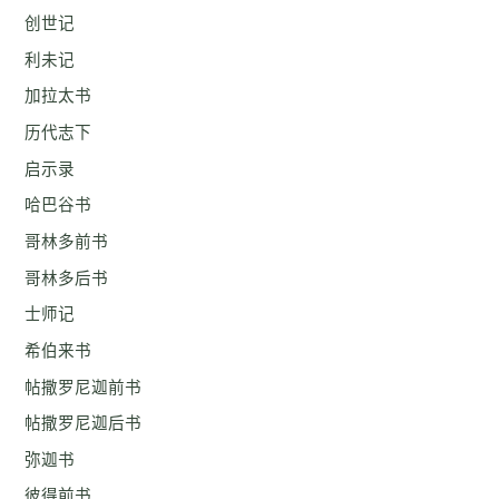
创世记
利未记
加拉太书
历代志下
启示录
哈巴谷书
哥林多前书
哥林多后书
士师记
希伯来书
帖撒罗尼迦前书
帖撒罗尼迦后书
弥迦书
彼得前书