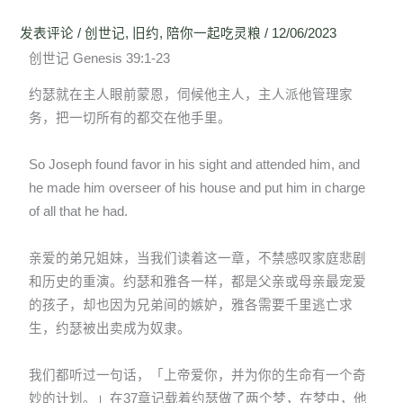
发表评论
/
创世记
,
旧约
,
陪你一起吃灵粮
/
12/06/2023
创世记 Genesis 39:1-23
约瑟就在主人眼前蒙恩，伺候他主人，主人派他管理家
务，把一切所有的都交在他手里。
So Joseph found favor in his sight and attended him, and
he made him overseer of his house and put him in charge
of all that he had.
亲爱的弟兄姐妹，当我们读着这一章，不禁感叹家庭悲剧
和历史的重演。约瑟和雅各一样，都是父亲或母亲最宠爱
的孩子，却也因为兄弟间的嫉妒，雅各需要千里逃亡求
生，约瑟被出卖成为奴隶。
我们都听过一句话，「上帝爱你，并为你的生命有一个奇
妙的计划。」在37章记载着约瑟做了两个梦，在梦中，他