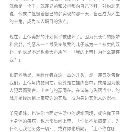
就像是一个王，就连兄弟和父母都向自己下拜。对约瑟来
说，他或许憧憬着自己的梦实现的那一天，自己成为人生
的主角，成为众人瞩目的焦点。
现在，上帝美好的计划似乎被破坏了。因为兄长们的嫉妒
和贪婪，约瑟从一个最受宠最爱的儿子成为一个被卖的奴
仆。约瑟是不是也会大声质问，「我的上帝！为什么离弃
我？」
很奇妙地是，圣经作者在这一章的开头，却一连五次告诉
我们，上帝与约瑟同在。就算是在捆绑当中，或是因为他
人犯罪而受害，上帝与约瑟同在。在试炼与失落当中，约
瑟开始经历到上帝应许的实现，成为身边其他人的祝福。
弟兄姐妹，也许你也面对生活中的艰难困境，或许你正经
历身体的疾病，也常常质问上帝，「你是不是搞错了，为
什么让我经历这一切？」或许你也质疑，「上帝你在哪