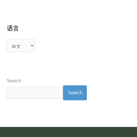
语言
Search
Search