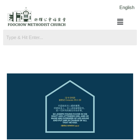
跳
English
至
菜
内
单
容