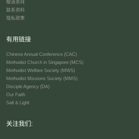
榕语崇拜
联系资料​
隐私政策
有用链接
Chinese Annual Conference (CAC)
Methodist Church in Singapore (MCS)
Methodist Welfare Society (MWS)
Methodist Missions Society (MMS)
Disciple Agency (DA)
Our Faith
Salt & Light
语
关注我们:
言