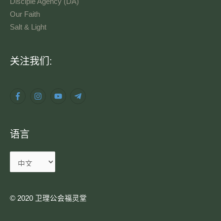
Disciple Agency (DA)
Our Faith
Salt & Light
语
关注我们:
言
语言
© 2020 卫理公会福灵堂​