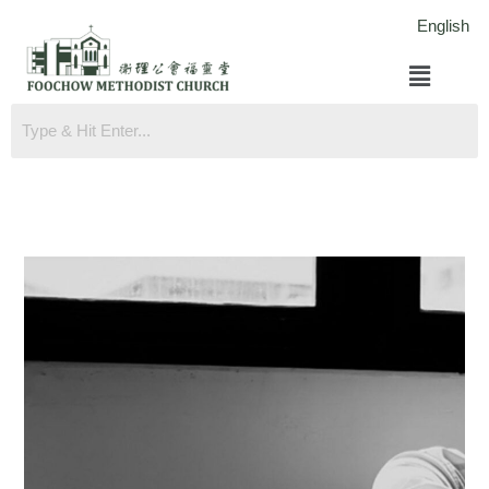
跳
English
至
菜
内
单
容