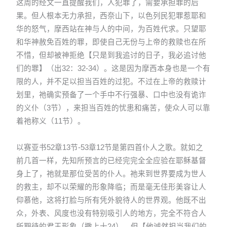
这周的经文一直提醒我们，人犯罪了，需要承担罪的后
果。但人根本无力承担，西奈山下，以色列民犯罪惹耶和
华的怒气，摩西站在神与人的中间，为百姓代求。只望耶
和华神赦免百姓的罪，即使自己无份与上帝的救赎也在所
不惜，但却被神拒绝【只是到我追讨的日子，我必追讨他
们的罪】（出32：32-34）。这是因为摩西本身也是一个有
限的人，并不足以担当百姓的过犯。不过在上帝的救赎计
划里，祂确实预备了一个手中不行强暴、口中也没有诡诈
的义仆（3节），来担当百姓的忧患和痛苦，使众人可以靠
着祂称义（11节）。
以赛亚书52章13节-53章12节是第四首仆人之歌。就如之
前几首一样，先知所预言的已经完完全全应验在耶稣基督
身上了，祂就是那位受苦的仆人。祂来到世界要成为世人
的救主，却不以荣耀的形象降临；而是毫无佳形美容让人
仰慕他，这将打脸与所有凭外貌待人的世界观。他既不出
众，外表、风度也没有特别吸引人的地方，完全不符合人
所期待的君王形象（撒上十24）。但【他诚然担当我们的