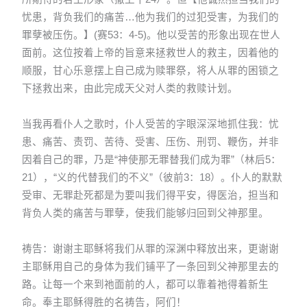
忧患，背负我们的痛苦…他为我们的过犯受害，为我们的
罪孽被压伤。】(赛53：4-5)。他以受苦的形象出现在世人
面前。这位按着上帝的旨意来拯救世人的救主，因着他的
顺服，甘心乐意摆上自己成为赎罪祭，将人从罪的困锁之
下拯救出来，由此完成天父对人类的救赎计划。
当我再看仆人之歌时，仆人受苦的字眼深深地抓住我：忧
患、痛苦、责罚、苦待、受害、压伤、刑罚、鞭伤，并非
因着自己的罪，乃是“神使那无罪替我们成为罪”（林后5：
21），“义的代替我们的不义”（彼前3：18）。仆人的默默
受审、无罪赴死都是为要叫我们得平安，得医治，担当和
背负人类的痛苦与罪孽，使我们能够归回到父神那里。
祷告：谢谢主耶稣将我们从罪的深渊中释放出来，更谢谢
主耶稣用自己的身体为我们铺平了一条回到父神那里去的
路。让每一个来到祂面前的人，都可以靠着祂得着新生
命。奉主耶稣得胜的名祷告，阿们！