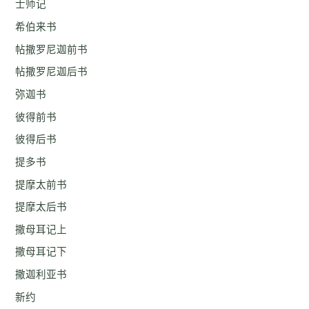
士师记
希伯来书
帖撒罗尼迦前书
帖撒罗尼迦后书
弥迦书
彼得前书
彼得后书
提多书
提摩太前书
提摩太后书
撒母耳记上
撒母耳记下
撒迦利亚书
新约