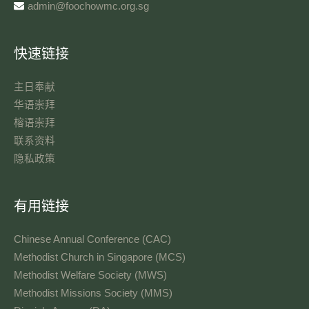
admin@foochowmc.org.sg
快速链接
主日奉献​
华语崇拜
榕语崇拜
联系资料​
隐私政策
有用链接
Chinese Annual Conference (CAC)
Methodist Church in Singapore (MCS)
Methodist Welfare Society (MWS)
Methodist Missions Society (MMS)