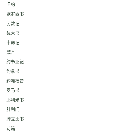
旧约
歌罗西书
民数记
犹大书
申命记
箴言
约书亚记
约拿书
约翰福音
罗马书
耶利米书
腓利门
腓立比书
诗篇