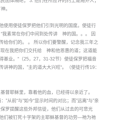
选民团体隔绝； 3. 他们在所应许的约上是局外人；
有神。
他使用使徒保罗把他们引到光明的国度。使徒行
 “我素常在你们中间到处传讲 神的国。。。 因
传给你们的。 。 所以你们要警醒，记念我三年之
 现在我把你们交托给 神和他恩惠的道；这道能
业。“（25，27，31-32节）使徒保罗把福音
讲神的国，”主的道大大兴旺“。（使徒行传19：
在基督耶稣里，靠着他的血，已经得以亲近了。
：”从前“与”如今“显示时间的对比；而”远离“与”亲
徒保罗提醒这些外邦信徒，他们从过去的可悲光
他们被钉死十字架的主耶稣基督的功劳—祂为祂