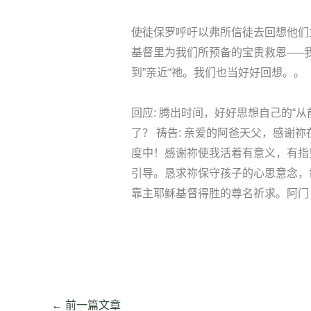
使徒保罗呼吁以弗所信徒去回想他们
基督里为我们所预备的宝贵救恩—–我们
到”亲近“祂。我们也当好好回想。。
回应: 腾出时间，好好思想自己的“从
了？ 祷告: 亲爱的阿爸天父，感谢
度中！感谢祢使我活着有意义，有指
引导。恳求祢保守孩子的心思意念，
靠主耶稣基督得胜的尊名祈求。阿门
←
前一篇文章