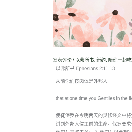
发表评论
/
以弗所书
,
新约
,
陪你一起吃
以弗所书 Ephesians 2:11-13
从前你们按肉体是外邦人
that at one time you Gentiles in the f
使徒保罗在今明两天的灵修经文中将焦
讲到外邦人信主前的生命。保罗要求他