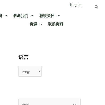
English
料
参与我们
教牧关怀​
资源
联系资料​
语
语
语言
言
言