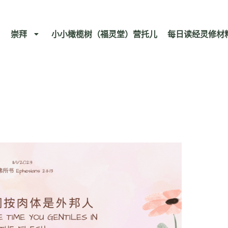
崇拜
小小橄榄树（福灵堂）营托儿
每日读经灵修材