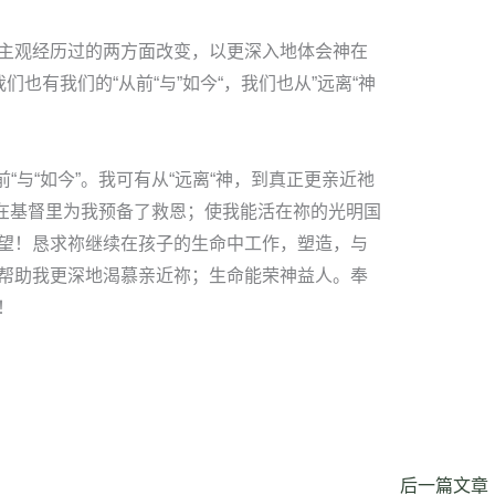
主观经历过的两方面改变，以更深入地体会神在
也有我们的“从前“与”如今“，我们也从”远离“神
前“与“如今”。我可有从“远离“神，到真正更亲近祂
祢在基督里为我预备了救恩；使我能活在祢的光明国
望！恳求祢继续在孩子的生命中工作，塑造，与
帮助我更深地渴慕亲近祢；生命能荣神益人。奉
！
后一篇文章