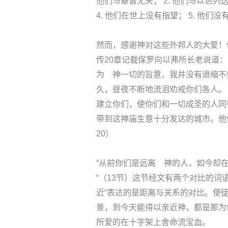
他们与基督无关； 2. 他们与以色列
4. 他们在世上没有指望； 5. 他们没
然而，感谢神对这些外邦人的大爱！
传20章记载保罗向以弗所长老说道：
为 神一切的旨意，我并没有退缩不
久，昼夜不断地流泪劝戒你们各人。
建立你们，使你们和一切成圣的人同得基
带到这神庙生意十分发达的城市。他传
20）
“从前你们是远离 神的人，如今却
“（13节）这节经文有两个对比的词语
近“表达的是距离与关系的对比。使
景，到今天能得以亲近神，都是那为
所爱的在十字架上舍命流宝血。