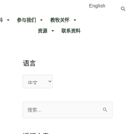
English
料
参与我们
教牧关怀​
资源
联系资料​
语言
语
语
言
言
搜
索
：