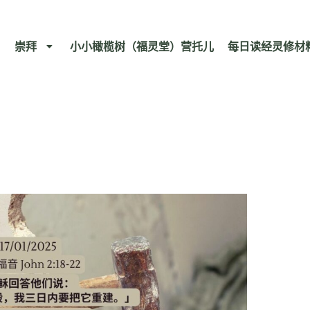
崇拜
小小橄榄树（福灵堂）营托儿
每日读经灵修材