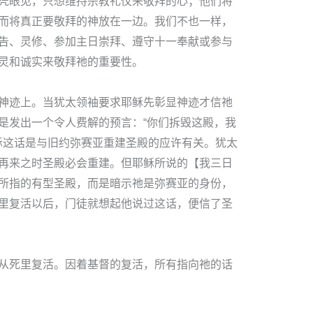
凭眼见，只想维持宗教礼仪来敬拜的心；他们将
而将真正要敬拜的神放在一边。我们不也一样，
告、灵修、参加主日崇拜、遵守十一奉献或参与
灵和诚实来敬拜祂的重要性。
神迹上。当犹太领袖要求耶稣先彰显神迹才信祂
是发出一个令人费解的预言：“你们拆毁这殿，我
耶稣这话是与旧约弥赛亚重建圣殿的应许有关。犹太
再来之时圣殿必会重建。但耶稣所说的【我三日
所指的有型圣殿，而是暗示祂是弥赛亚的身份，
里复活以后，门徒就想起他说过这话，便信了圣
从死里复活。因着基督的复活，所有指向祂的话