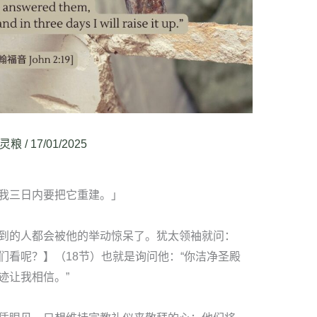
灵粮
/
17/01/2025
我三日内要把它重建。」
到的人都会被他的举动惊呆了。犹太领袖就问：
们看呢？】（18节）也就是询问他：“你洁净圣殿
迹让我相信。”