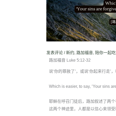
发表评论
/
新约
,
路加福音
,
陪你一起吃
路加福音 Luke 5:12-32
说‘你的罪赦了’，或说‘你起来行走’
Which is easier, to say, ‘Your sins ar
耶稣在呼召门徒后，路加叙述了两个
这两个神迹里，人都是以信心来领受