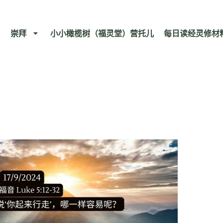
崇拜
小小橄榄树（福灵堂）营托儿
每日读经灵修材