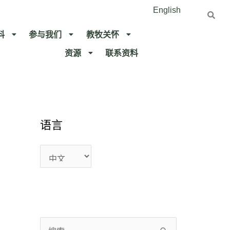
English
料
参与我们
教牧关怀​
资源
联系资料​
语
语
语言
言
言