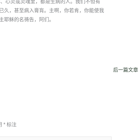
体、心灵或灵魂里，都是生病的人。我们不但有
已久，甚至病入膏肓。主啊，你若肯，你能使我
主耶稣的名祷告，阿们。
后一篇文章
用
*
标注