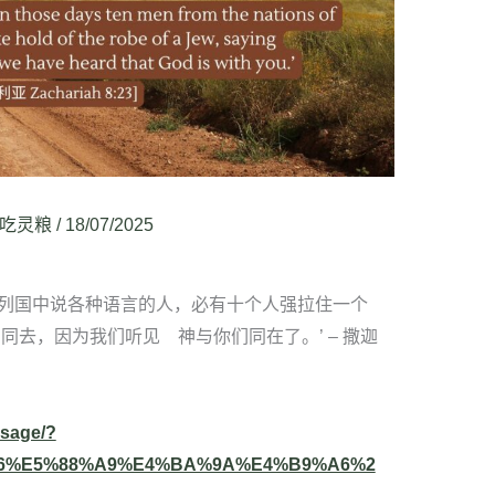
吃灵粮
/
18/07/2025
列国中说各种语言的人，必有十个人强拉住一个
同去，因为我们听见 神与你们同在了。’ – 撒迦
ssage/?
A6%E5%88%A9%E4%BA%9A%E4%B9%A6%2