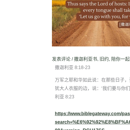
发表评论
/
撒迦利亚书
,
旧约
,
陪你一起
撒迦利亚 8:18-23
万军之耶和华如此说：在那些日子，
犹大人衣服的边，说：‘我们要与你们
利亚 8:23
https://www.biblegateway.com/pa
search=%E6%92%92%E8%BF%