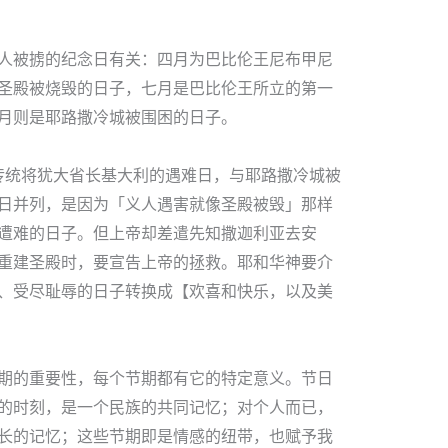
人被掳的纪念日有关：四月为巴比伦王尼布甲尼
圣殿被烧毁的日子，七月是巴比伦王所立的第一
月则是耶路撒冷城被围困的日子。
犹太传统将犹大省长基大利的遇难日，与耶路撒冷城被
日并列，是因为「义人遇害就像圣殿被毁」那样
遭难的日子。但上帝却差遣先知撒迦利亚去安
重建圣殿时，要宣告上帝的拯救。耶和华神要介
、受尽耻辱的日子转换成【欢喜和快乐，以及美
期的重要性，每个节期都有它的特定意义。节日
的时刻，是一个民族的共同记忆；对个人而已，
长的记忆；这些节期即是情感的纽带，也赋予我