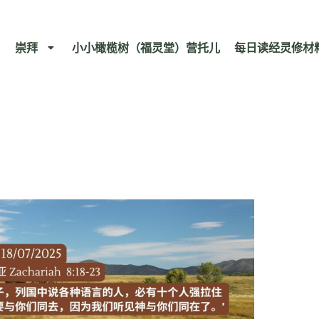
崇拜
小小橄榄树（福灵堂）营托儿
每日读经灵修材