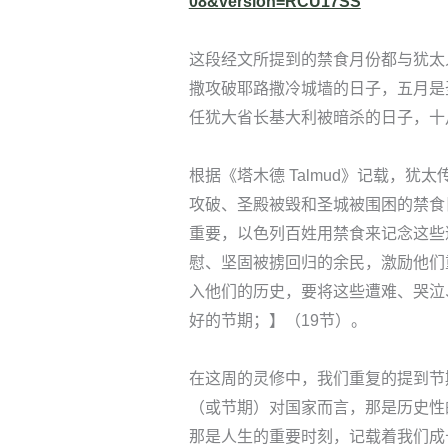
08&version=RCU17SS
这段经文所提到的禁食月份都与犹太
撒攻破耶路撒冷城墙的日子，五月是
任犹大省长基大利被暗杀的日子，十
根据《塔木德 Talmud》记载，
攻破、圣殿被毁和圣城被围困的禁食
重要，以色列百姓用禁食来记念这些
慰、坚固被掳回归的余民，激励他们
入他们的历史，要将这些遭难、哭泣
好的节期；】（19节）。
在这周的灵修中，我们重复的提到节
（或节期）对国家而言，那是历史性
那是人生的重要时刻，记载着我们成