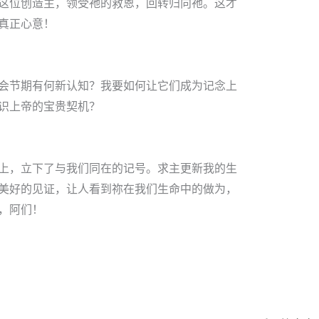
这位创造主，领受祂的救恩，回转归向祂。这才
真正心意！
会节期有何新认知？我要如何让它们成为记念上
识上帝的宝贵契机？
上，立下了与我们同在的记号。求主更新我的生
美好的见证，让人看到祢在我们生命中的做为，
，阿们！