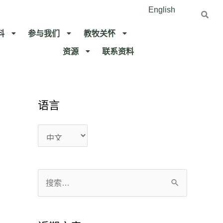
English
料
参与我们
教牧关怀​
资源
联系资料​
语言
语
语
言
言
搜
索
：