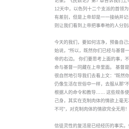
记录。《民数记》第7 章告诉我们
12天中，以色列十二个支派的首领
有差别，但是上帝却是一一接纳并记
则让我们看到上帝把事奉祂的人分别
今天的我们，要如何洁净，预备自己
始说，“所以，既然你们已经与基督
帝的右边。 你们要思考上面的事，
命与基督一同藏在上帝里面。 基督是你
很自然地引导我们去看上文：”既然
仍像生活在世俗中一样，去服从那“不
根据人的命令和教导…… 这些规条
己身，其实在克制肉体的情欲上毫无功效。
不可“，对克制肉体的情欲完全无用
信徒灵性的复活是已经经历的事实。