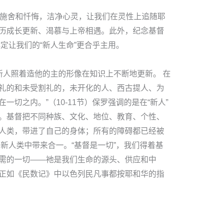
、施舍和忏悔，洁净心灵，让我们在灵性上追随耶
历成长更新、渴慕与上帝相遇。此外，纪念基督
定让我们的“新人生命”更合乎主用。
新人照着造他的主的形像在知识上不断地更新。 在
礼的和未受割礼的，未开化的人、西古提人、为
切之内。”（10-11节）保罗强调的是在“新人”
。基督把不同种族、文化、地位、教育、个性、
人类，带进了自己的身体；所有的障碍都已经被
新人类中带来合一。“基督是一切”，我们得着基
需的一切——衪是我们生命的源头、供应和中
正如《民数记》中以色列民凡事都按耶和华的指