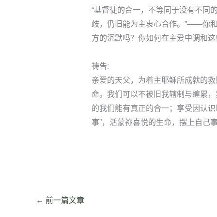
“基督徒的合一，不等同于没有不同
歧，仍旧能为主衷心合作。”——你
方的沉默吗？你如何在主爱中调和这
祷告:
亲爱的天父，为着主耶稣所成就的救
命。我们可以不被旧我辖制与缠累，
的我们能有真正的合一；享受因认识
事”，活蒙祢喜悦的生命，摆上自己
←
前一篇文章