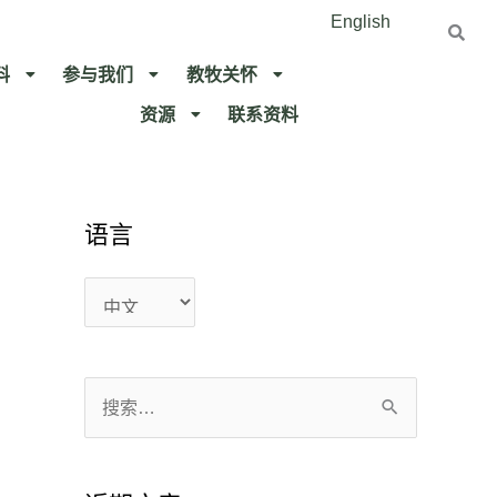
English
料
参与我们
教牧关怀​
资源
联系资料​
语言
语
语
言
言
搜
索
：