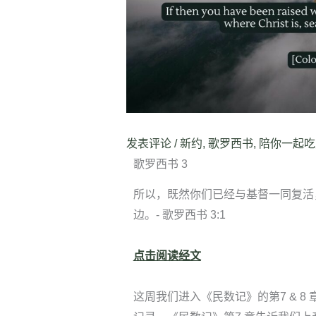
发表评论
/
新约
,
歌罗西书
,
陪你一起吃
歌罗西书 3
所以，既然你们已经与基督一同复活
边。- 歌罗西书 3:1
点击阅读经文
这周我们进入《民数记》的第7 & 