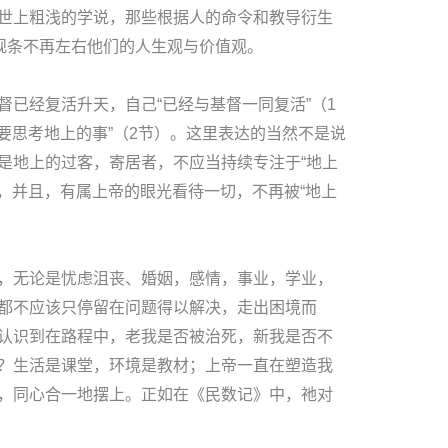
世上粗浅的学说，那些根据人的命令和教导衍生
的规条不再左右他们的人生观与价值观。
督已经复活升天，自己“已经与基督一同复活”（1
不要思考地上的事”（2节）。这里表达的当然不是说
是地上的过客，寄居者，不应当持续专注于“地上
”，并且，有属上帝的眼光看待一切，不再被“地上
，无论是忧虑沮丧、婚姻，感情，事业，学业，
都不应该只停留在问题得以解决，走出困境而
认识到在路程中，老我是否被治死，新我是否不
？生活是课堂，环境是教材；上帝一直在塑造我
，同心合一地摆上。正如在《民数记》中，祂对