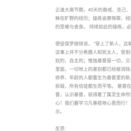
正逢大斋节期，40天的斋戒、克己
稣在旷野的经历；操练省察悔罪、经
的受难与舍身。 持续如此的操练，必
使徒保罗继续说， “穿上了新人，这
这事上并不分希腊人和犹太人，受割
奴的、自主的；惟独基督是一切，又在一
里面，一切地上的差别都已经被消除
修养、年龄的人都重生为基督里的新
拆毁，所有信徒都生而平等。 基督在
督，认识基督，就得着了属灵生命所
心！我们要学习凡事按祂心意而行！
示。
反思: