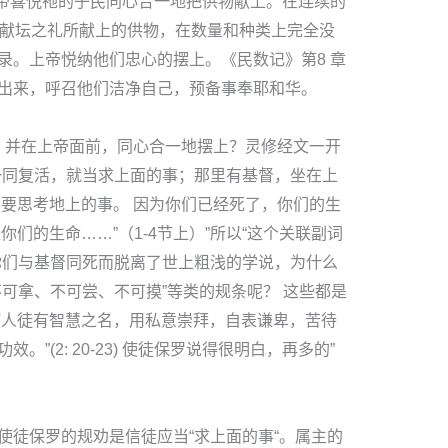
上帝喜悦祂的子民同心合一地把供物献上。在连续的
为献坛之礼所献上的供物，在数量和种类上完全没
录。上帝悦纳他们忠心的摆上。《民数记》第8 章
出来，呼召他们洁净自己，预备事奉耶和华。
; 并在上帝面前，同心合一地摆上？灵修经文一开
一同复活，就当求上面的事；那里有基督，坐在上
不要思考地上的事。 因为你们已经死了，你们的生
们的生命……”（1-4节上）”所以“这个关联副词
你们与基督同死而脱离了世上粗浅的学说，为什么
可拿、不可尝、不可摸”等类的规条呢？ 这些都是
使人徒有智慧之名，用私意崇拜，自表谦卑，苦待
”(2: 20-23) 使徒保罗说得很明白，再多的”
！
使徒保罗的规劝是信徒应当“求上面的事“。属主的