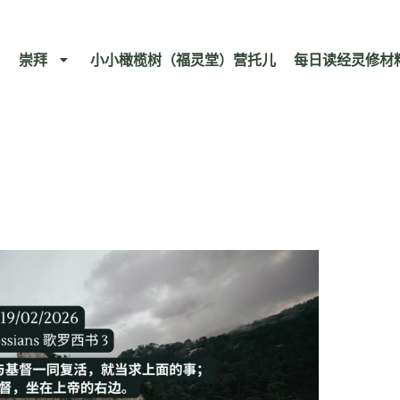
崇拜
小小橄榄树（福灵堂）营托儿
每日读经灵修材