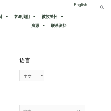
English
料
参与我们
教牧关怀​
资源
联系资料​
语
语
语言
言
言