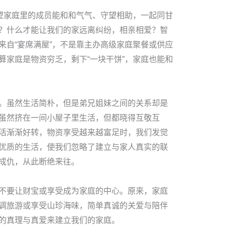
渴望家庭里的成员能和和气气、守望相助，一起同甘
？什么才能让我们的家远离纠纷，相亲相爱？智
来自“宴席满屋”，不是靠主办高级家庭聚餐或供应
算家庭是物资穷乏，剩下“一块干饼”，家庭也能和
。虽然生活简朴，但是弟兄姐妹之间的关系却是
虽然挤在一间小屋子里生活，但都晓得互敬互
活渐渐好转，物资享受越来越富足时，我们发觉
优质的生活，使我们忽略了建立与家人真实的联
成仇，从此断绝来往。
不要让财宝或享受成为家庭的中心。原来，家庭
调旅游或享受山珍海味，简单真诚的关爱与陪伴
的真理与真爱来建立我们的家庭。