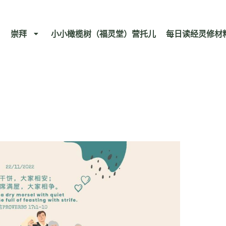
崇拜
小小橄榄树（福灵堂）营托儿
每日读经灵修材