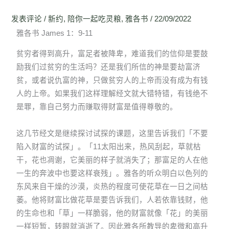
发表评论
/
新约
,
陪你一起吃灵粮
,
雅各书
/
22/09/2022
雅各书 James 1：9-11
贫穷者得到高升，富足者被降卑，难道我们的信仰是要鼓
励我们过贫穷的生活吗？还是我们所信的神是要劫富济
贫，或者说仇富的神，只做贫穷人的上帝而没有成为有钱
人的上帝。如果我们这样理解经文就大错特错，有钱绝不
是罪，靠自己努力而赚取得财富是值得尊敬的。
这几节经文是继续探讨试探的课题，这里告诉我们「不要
陷入财富的试探」。「11太阳出来，热风刮起，草就枯
干，花也凋谢，它美丽的样子就消失了；那富足的人在他
一生的奔波中也要这样衰残」。雅各的听众明白以色列的
东风来自干燥的沙漠，炎热的程度可使花草在一日之间枯
萎。他将财富比做花草是要告诉我们，人若依靠钱财，他
的生命也和「草」一样脆弱，他的财富就像「花」的美丽
一样短暂，转眼就消逝了。因此雅各所教导的卑微和高升