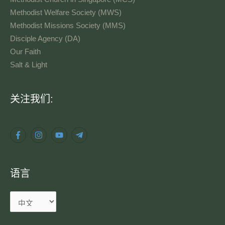
Methodist Welfare Society (MWS)
Methodist Missions Society (MMS)
Disciple Agency (DA)
Our Faith
Salt & Light
语
关注我们:
言
语言