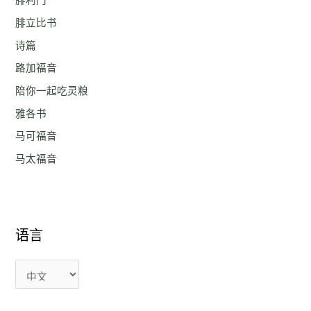
腓利门
腓立比书
诗篇
路加福音
陪你一起吃灵粮
雅各书
马可福音
马太福音
语言