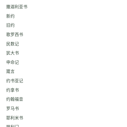
撒迦利亚书
新约
旧约
歌罗西书
民数记
犹大书
申命记
箴言
约书亚记
约拿书
约翰福音
罗马书
耶利米书