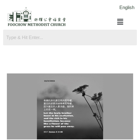
跳
English
至
菜
内
单
容