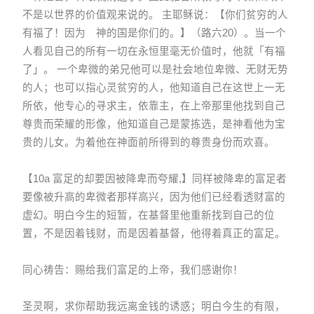
不是以世界的价值观来说的。 主耶稣说：【你们贫穷的人
有福了！因为 神的国是你们的。】（路六20）。当一个
人看见自己的所有一切在永恒里毫无价值时，他就「有福
了」。 一个卑微的弟兄他可以是社会地位卑微、无财无势
的人；也可以指心灵贫穷的人，他知道自己在这世上一无
所依，他专心的寻求主，依靠主，在上帝那里他找到自己
尊贵而荣耀的形像，他知道自己是蒙拣选，是神看他为宝
贵的儿女。为着他在神面前所得到的尊贵身份而欢喜。
【10a 富足的却要因被降卑而夸耀,】同样被降卑的富足者
要像被升高的卑微者那样高兴，因为他们已经看透财富的
虚幻。明白今生的短暂，在基督里他重新找到自己的位
置，不是因着钱财，而是因着基督，他得着真正的富足。
同心祷告：赐给我们富足的上帝，我们感谢你！
圣灵啊，求你帮助我远离金钱的诱惑；明白今生的有限，