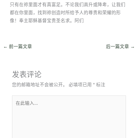
只有在祢里面才有真富足。不论我们高升或降卑，让我们
都在你里面，找到祢创造时所给予人的尊贵和荣耀的形
像！奉主耶稣基督宝贵圣名求。阿们
←
前一篇文章
后一篇文章
→
发表评论
您的邮箱地址不会被公开。
必填项已用
*
标注
在
此
输
入...