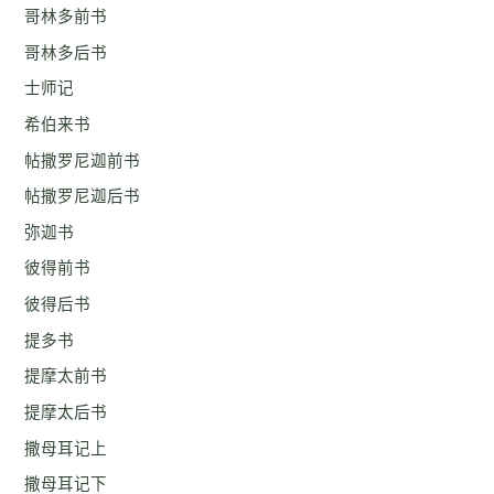
哥林多前书
哥林多后书
士师记
希伯来书
帖撒罗尼迦前书
帖撒罗尼迦后书
弥迦书
彼得前书
彼得后书
提多书
提摩太前书
提摩太后书
撒母耳记上
撒母耳记下