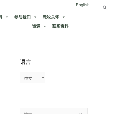
English
料
参与我们
教牧关怀​
资源
联系资料​
语
语
语言
言
言