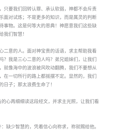
，只要我们回转认罪、承认软弱，神都不会斥责
乐面对试炼；不是更多的知识，而是属灵的判断
待事物。这是何等大的恩典！神愿意我们这些缺
给我们智慧！
心二意的人。面对神宝贵的话语，求主帮助我看
吗？我是三心二意的人吗？弟兄姐妹们，让我们
，就像海中的波浪被风吹动翻腾，我们不要想从
，在一切所行的路上都摇摆不定。显然的，我们
的日子；那太浪费生命了！
祷告的心再细细读这段经文，并求主光照，让我们看
应许：缺少智慧的，凭着信心向祢求，祢就赐给他。