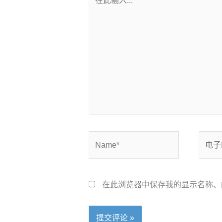
此
输
入...
Name*
电
子
邮
箱
在此浏览器中保存我的显示名称、
*