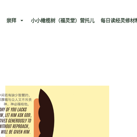
崇拜
小小橄榄树（福灵堂）营托儿
每日读经灵修材