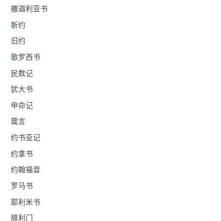
撒迦利亚书
新约
旧约
歌罗西书
民数记
犹大书
申命记
箴言
约书亚记
约拿书
约翰福音
罗马书
耶利米书
腓利门