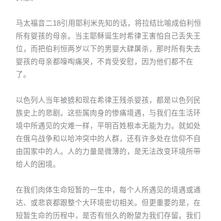
马太福音二18引用耶利米先知的话，将拉结比喻成伯利恒
所有婴孩的母亲。当主耶稣诞生时希律王害怕自己丢失王
位，而把伯利恒两岁以下的男婴大肆屠杀，那时所有失去
婴孩的母亲都嚎啕痛哭，不肯受安慰，因为他们都不在
了。
以色列人当年被掳和现在希律王残杀婴孩，都是以色列民
族史上的悲剧。这些属肉身的惨痛境遇，与我们在生活环
境中所遇见的灾难一样，平明百姓根本无能为力。就如处
在俄乌战争和以哈冲突中的人群，还有许多处在信仰不自
由国家中的人。人的力量是微薄的，是无法改变环境所带
给人的困境。
在我们肉体生命短暂的一生中，每个人所遇见的境遇或通
达、或悲哀都跟整个大环境密切相关。但更重要的是，在
短暂生命的历程中，是否有恒久的盼望为我们存留。我们