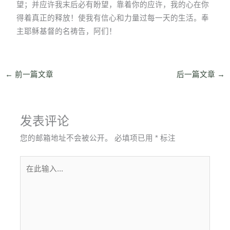
望；并应许我末后必有盼望，靠着你的应许，我的心在你
得着真正的释放！使我有信心和力量过每一天的生活。奉
主耶稣基督的名祷告，阿们！
←
前一篇文章
后一篇文章
→
发表评论
您的邮箱地址不会被公开。
必填项已用
*
标注
在
此
输
入...