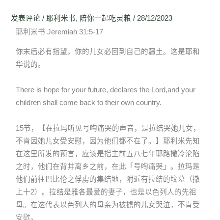
发表评论
/
耶利米书
,
陪你一起吃灵粮
/
28/12/2023
耶利米书 Jeremiah 31:5-17
你末后必有指望，你的儿女必回到自己的疆土。这是耶和
华说的。
There is hope for your future, declares the Lord,and your
children shall come back to their own country.
15节，【在拉玛听见号啕痛哭的声音，是拉结哭她儿女，
不肯因她儿女受安慰，因为他们都不在了。】耶利米先知
在这里所发的预言，应该是指主前五八七年耶路撒冷沦陷
之时，他们在背井离乡之前，在此「号啕痛哭」。拉玛是
他们前往巴比伦之俘虏的集结地，附近有拉结的坟墓（撒
上十2）。拉结是雅各最爱的妻子，也是以色列人的先祖
母。在这代表以色列人的母亲为被掳的儿女哭泣，不肯受
安慰。