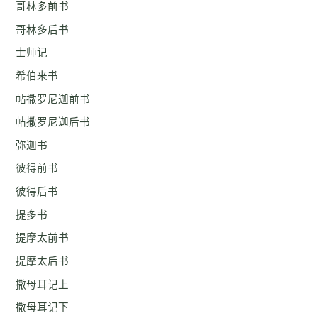
哥林多前书
哥林多后书
士师记
希伯来书
帖撒罗尼迦前书
帖撒罗尼迦后书
弥迦书
彼得前书
彼得后书
提多书
提摩太前书
提摩太后书
撒母耳记上
撒母耳记下