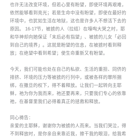
也许无法改变环境，但若心里有盼望，即使环境再艰难，
依然能够看到亮光；若是生命中没有盼望，即使在最好的
环境中，也犹如生活在地狱，这也是许多人不想活下去的
原因。 16-17节，被掳的人（拉结）在嚎啕大哭之时，耶
和华神却向她保证「末后必有指望」、被掳的儿女「必回
到自己的境界」。这就是盼望的信息，在被掳时看到释
放；在绝望中看到希望；使生命重新又有盼望。
今天，我们可能也处在自己的私欲、生活的重担、同侪的
排挤、环境的压力等被掳的行列中，或被各样的罪所捆
绑，在撒旦的权下，得不着释放。让我们一起转向主耶
稣，祂为你为我而来，祂还要再来，只要我们专心的依靠
祂，在基督里我们必得着真正的拯救和释放。
同心祷告：
亲爱的主耶稣，谢谢你为被掳的人而来。当我们哭泣，得
不到释放时，是你亲自来靠近我，擦干我的眼泪，给我希