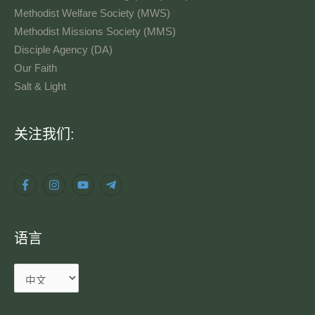
Methodist Welfare Society (MWS)
Methodist Missions Society (MMS)
Disciple Agency (DA)
Our Faith
Salt & Light
语
关注我们:
言
语言