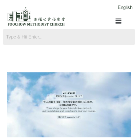
跳
English
至
菜
内
单
容