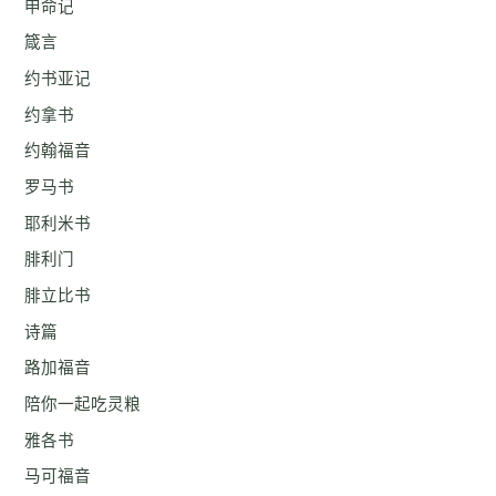
申命记
箴言
约书亚记
约拿书
约翰福音
罗马书
耶利米书
腓利门
腓立比书
诗篇
路加福音
陪你一起吃灵粮
雅各书
马可福音