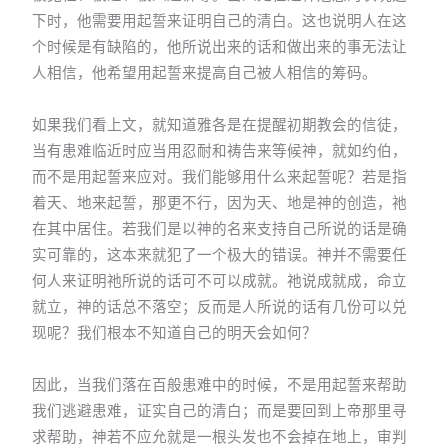
下时，他需要用起誓来证明自己的清白。这也说明人在这
个时候是有缺陷的，他所说出来的话和做出来的事无法让
人相信，他希望用起誓来提高自己被人相信的筹码。
如果我们看上文，就知道雅各是在提醒初期教会的信徒，
当有患难临近时应当用忍耐和祷告来等候神，就如约伯，
而不是用起誓来应对。我们能够用什么来起誓呢？若是指
着天、地来起誓，那更不行，因为天、地是神的创造，祂
在其中居住。若我们是以神的名来支持自己所说的话是确
实可靠的，这本来就犯了一个极大的错误。神并不需要任
何人来证明祂所说的话可不可以成就。祂说成就成，命立
就立，神的话总不落空；反而是人所说的话有几份可以兑
现呢？我们根本不知道自己的明天会如何？
因此，当我们落在百般患难中的时候，不是用起誓来帮助
我们逃避患难，证实自己的清白；而是要回到上帝那里寻
求帮助，神若不应允就是一根头发也不会掉在地上，审判