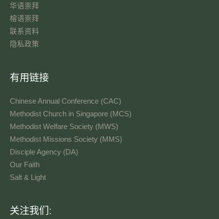
华语崇拜
榕语崇拜
联系资料​
隐私政策
有用链接
Chinese Annual Conference (CAC)
Methodist Church in Singapore (MCS)
Methodist Welfare Society (MWS)
Methodist Missions Society (MMS)
Disciple Agency (DA)
Our Faith
Salt & Light
语
关注我们: