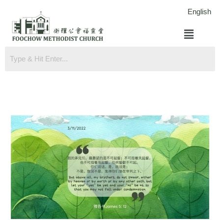
跳
English
至
菜
内
单
容