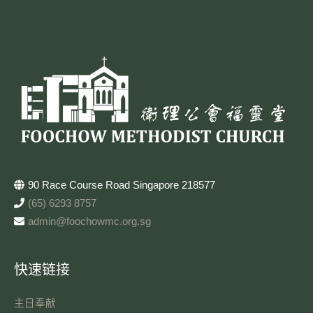
90 Race Course Road Singapore 218577
(65) 6293 8757
admin@foochowmc.org.sg
快速链接
主日奉献​