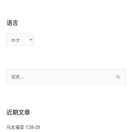
语
语
语言
言
言
搜
索
：
近期文章
马太福音 7:28-29