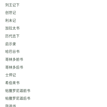
列王记下
创世记
利未记
加拉太书
历代志下
启示录
哈巴谷书
哥林多前书
哥林多后书
士师记
希伯来书
帖撒罗尼迦前书
帖撒罗尼迦后书
弥迦书