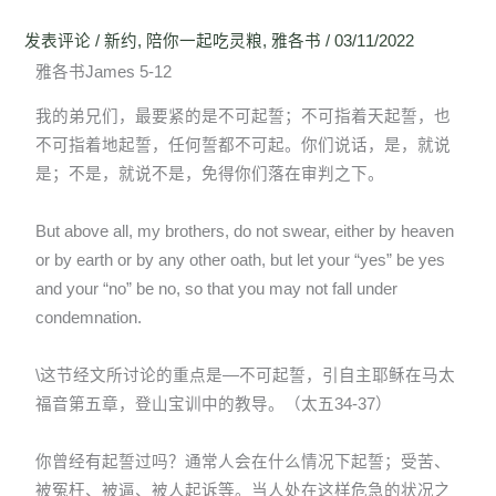
发表评论
/
新约
,
陪你一起吃灵粮
,
雅各书
/
03/11/2022
雅各书James 5-12
我的弟兄们，最要紧的是不可起誓；不可指着天起誓，也
不可指着地起誓，任何誓都不可起。你们说话，是，就说
是；不是，就说不是，免得你们落在审判之下。
But above all, my brothers, do not swear, either by heaven
or by earth or by any other oath, but let your “yes” be yes
and your “no” be no, so that you may not fall under
condemnation.
\这节经文所讨论的重点是—不可起誓，引自主耶稣在马太
福音第五章，登山宝训中的教导。（太五34-37）
你曾经有起誓过吗？通常人会在什么情况下起誓；受苦、
被冤枉、被逼、被人起诉等。当人处在这样危急的状况之